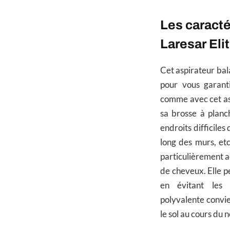
Les caracté
Laresar Elit
Cet aspirateur bal
pour vous garant
comme avec cet asp
sa brosse à planc
endroits difficiles 
long des murs, et
particulièrement a
de cheveux. Elle p
en évitant les
polyvalente convien
le sol au cours du 