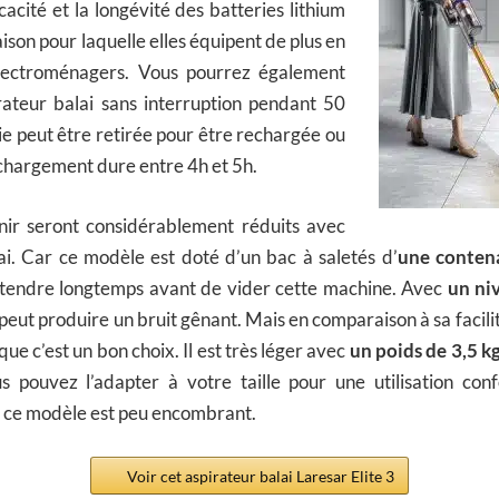
icacité et la longévité des batteries lithium
aison pour laquelle elles équipent de plus en
électroménagers. Vous pourrez également
irateur balai sans interruption pendant 50
ie peut être retirée pour être rechargée ou
chargement dure entre 4h et 5h.
rnir seront considérablement réduits avec
ai. Car ce modèle est doté d’un bac à saletés d’
une contena
ttendre longtemps avant de vider cette machine. Avec
un ni
peut produire un bruit gênant. Mais en comparaison à sa facili
que c’est un bon choix. Il est très léger avec
un poids de 3,5 k
us pouvez l’adapter à votre taille pour une utilisation co
, ce modèle est peu encombrant.
Voir cet aspirateur balai Laresar Elite 3