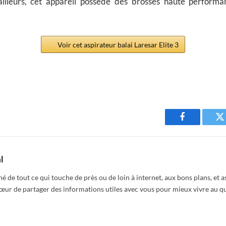
illeurs, cet appareil possède des brosses haute performa
Voir cet aspirateur balai Laresar Elite 3
Facebook
T
l
é de tout ce qui touche de près ou de loin à internet, aux bons plans, et a
cœur de partager des informations utiles avec vous pour mieux vivre au q