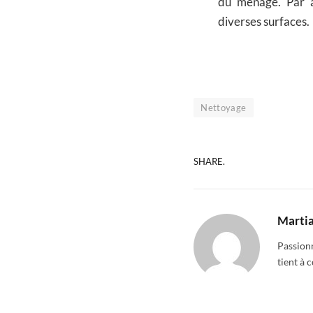
du ménage. Par a
diverses surfaces.
Nettoyage
SHARE.
Martia
Passionn
tient à 