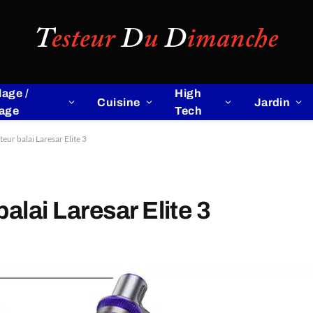
lage /
High
Cuisine
Jardin
lage
Tech
teur balai Laresar Elite 3
balai Laresar Elite 3