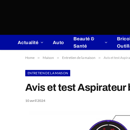
Beauté &
Brico
Actualité
Auto
Santé
Outil
Home
»
Maison
»
Entretien de la maison
»
Avis et test Aspira
ENTRETIEN DE LA MAISON
Avis et test Aspirateur 
10 avril 2024