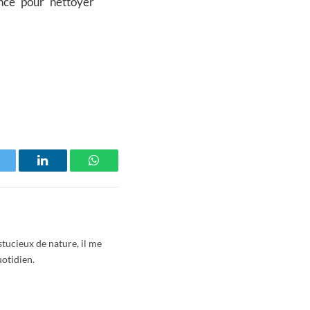
nce pour nettoyer
witter
LinkedIn
WhatsApp
stucieux de nature, il me
uotidien.