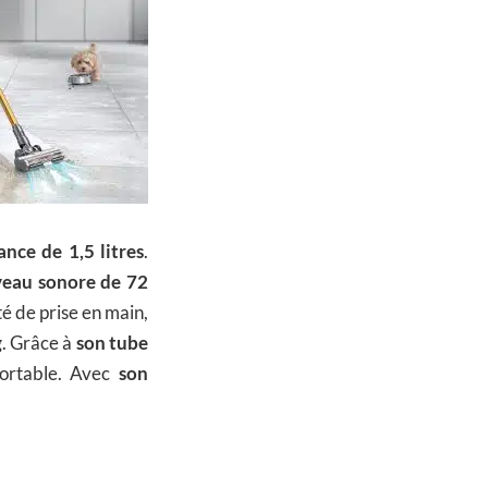
nce de 1,5 litres
.
veau sonore de 72
té de prise en main,
g
. Grâce à
son tube
nfortable. Avec
son