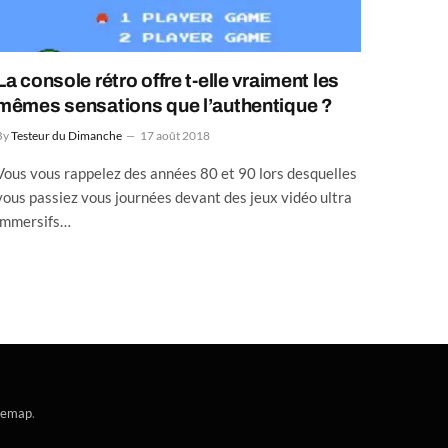
La console rétro offre t-elle vraiment les
mêmes sensations que l’authentique ?
By
Testeur du Dimanche
17 août 2018
Vous vous rappelez des années 80 et 90 lors desquelles
vous passiez vous journées devant des jeux vidéo ultra
immersifs…
temap
.