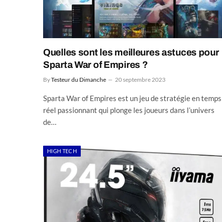
Quelles sont les meilleures astuces pour
Sparta War of Empires ?
By
Testeur du Dimanche
20 septembre 2023
Sparta War of Empires est un jeu de stratégie en temps
réel passionnant qui plonge les joueurs dans l’univers
de…
HIGH TECH