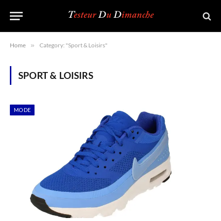
Home
»
Category: "Sport & Loisirs"
SPORT & LOISIRS
MODE