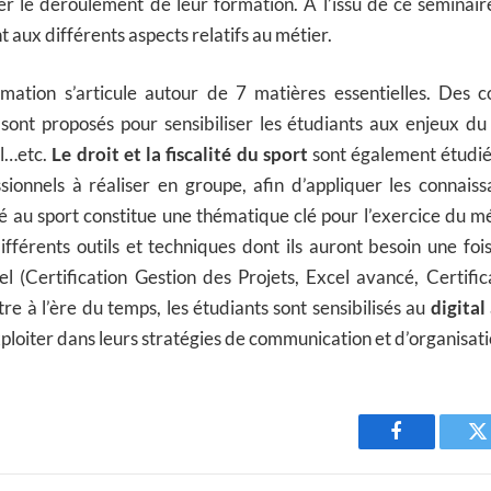
er le déroulement de leur formation. À l’issu de ce séminair
 aux différents aspects relatifs au métier.
rmation s’articule autour de 7 matières essentielles. Des 
 sont proposés pour sensibiliser les étudiants aux enjeux du
al…etc.
Le droit et la fiscalité du sport
sont également étudié
sionnels à réaliser en groupe, afin d’appliquer les connais
 au sport constitue une thématique clé pour l’exercice du mé
fférents outils et techniques dont ils auront besoin une foi
el (Certification Gestion des Projets, Excel avancé, Certif
être à l’ère du temps, les étudiants sont sensibilisés au
digital
exploiter dans leurs stratégies de communication et d’organisat
Facebook
T