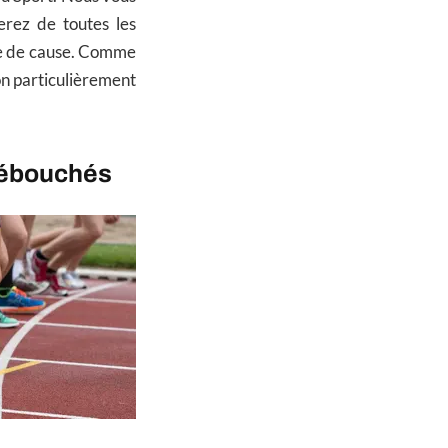
erez de toutes les
nce de cause. Comme
on particulièrement
.
débouchés