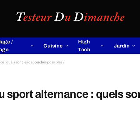
lage /
High
Cuisine
Jardin
lage
Tech
 : quels sont les débouchés possibles ?
sport alternance : quels so