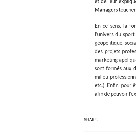
et de leur expliqu
Managers
touchent
En ce sens, la fo
l’univers du sport
géopolitique, soci
des projets profes
marketing appliqué
sont formés aux di
milieu professionn
etc.). Enfin, pour 
afin de pouvoir l’
SHARE.