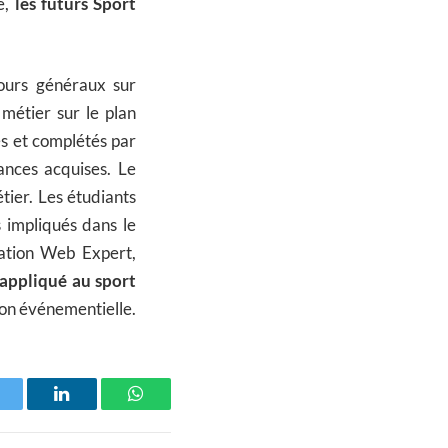
e,
l
es futurs Sport
cours généraux sur
 métier sur le plan
s et complétés par
sances acquises. Le
tier. Les étudiants
s impliqués dans le
ication Web Expert,
 appliqué au sport
ion événementielle.
witter
LinkedIn
WhatsApp