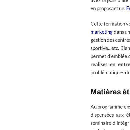
avez la possibilité
en proposant un.
E
Cette formation vo
marketing
dans un 
gestion des centre
sportive…etc. Bie
permet d’emblée de
réalisés en entre
problématiques du 
Matières é
Au programme ense
dispensées aux é
séminaire d’intégra