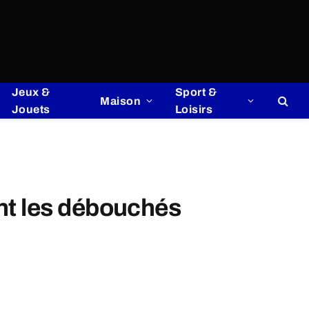
Jeux &
Sport &
Maison
Jouets
Loisirs
nt les débouchés