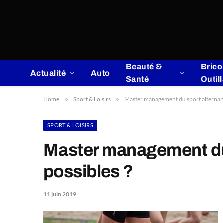
Beauté &
Brico
Actualité
Auto
Santé
Outil
Home
»
Sport & Loisirs
»
Master management du sport alternance
SPORT & LOISIRS
Master management du 
possibles ?
11 juin 2019