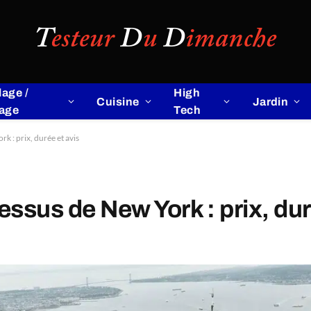
lage /
High
Cuisine
Jardin
lage
Tech
k : prix, durée et avis
essus de New York : prix, dur