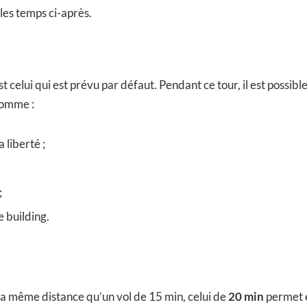
 les temps ci-après.
t celui qui est prévu par défaut. Pendant ce tour, il est possible
comme :
a liberté ;
;
e building.
 la même distance qu’un vol de 15 min, celui de
20 min
permet e