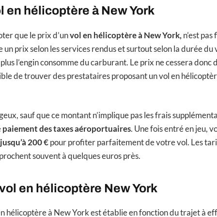
ol en hélicoptère à New York
noter que le prix d’un
vol en hélicoptère à
New York,
n’est pas
n prix selon les services rendus et surtout selon la durée du v
ng, plus l’engin consomme du carburant. Le prix ne cessera don
ssible de trouver des prestataires proposant un vol en hélicopt
.
geux, sauf que ce montant n’implique pas les frais supplément
e
paiement des taxes aéroportuaires
. Une fois entré en jeu, 
jusqu’à 200 €
pour profiter parfaitement de votre vol. Les tari
prochent souvent à quelques euros près.
vol en hélicoptère New York
n hélicoptère à New York est établie en fonction du trajet à eff