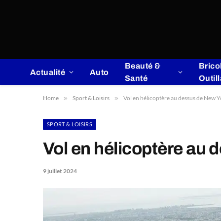
Beauté &
Brico
Actualité
Auto
Santé
Outil
Home
»
Sport & Loisirs
»
Vol en hélicoptère au dessus de New Yor
SPORT & LOISIRS
Vol en hélicoptère au d
9 juillet 2024