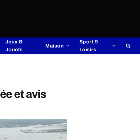
Jeux &
Sport &
Maison
Jouets
Loisirs
ée et avis