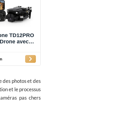
rone TD12PRO
 Drone avec
méra pour
ants, Drones
n
s pour Adultes
 sans Balais 3
 de Vitesse
tionnement
 des photos et des
 Quadricoptère
tion et le processus
vec Étui de
caméras pas chers
ransport