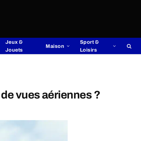
Jeux &
Sport &
Maison
Jouets
Loisirs
 de vues aériennes ?