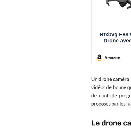
Rtxbvg E88 
Drone ave
Angle 4K H
CaméRa P
Amazon
Altitude M
TéLéCom
Quadriroto
Professi
Un
drone caméra 
vidéos de bonne qua
de contrôle prog
proposés par les fa
Le drone c