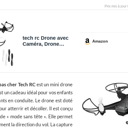
tech rc Drone avec
Amazon
Caméra, Drone
Caméra Temps de Vol
de 20 Minutes,
360°Flips, avec 2
Batteries
Rechargeables, Mode
sans Tête, Maintien
pas cher Tech RC
est un mini drone
de l'altitude pour
Débutants & Enfants
’est un cadeau idéal pour vos enfants
nts en conduite. Le drone est doté
ur atterrir et décoller. Il est conçu
de « mode sans tête ». Elle permet
ment la direction du vol. La capture