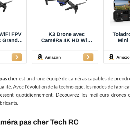
WiFi FPV
K3 Drone avec
Tolad
c Grand
CaméRa 4K HD WiFi
Mini
D Double
FPV TéLéCommande
Ca
liable
WiFi App, avec
Début
Amazon
Amazo
aintenue
ContrôLe Gestuel,Vol
Pliable
mande
De Trajectoire,
Moteur
r Drones
360°Flips pour Les
Modes
onnels
DéButants Et Les
Posi
pas cher
est un drone équipé de caméras capables de prendre
Enfants (Noir)
Optique
lité. Avec l’évolution de la technologie, les modes de fabrica
RC a
ressent quotidiennement. Découvrez les meilleurs drones 
T
bricants.
améra pas cher Tech RC