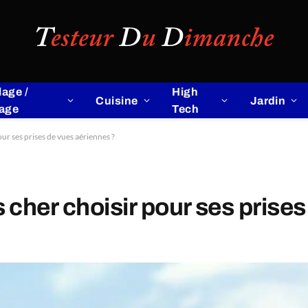
lage /
High
Cuisine
Jardin
lage
Tech
ur ses prises de vues aériennes ?
cher choisir pour ses prises