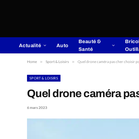
Beauté &
Brico
Actualité
Auto
Santé
Outil
Home
»
Sport & Loisirs
»
Quel drone caméra pas cher choisir po
SPORT & LOISIRS
Quel drone caméra pas 
6 mars 2023