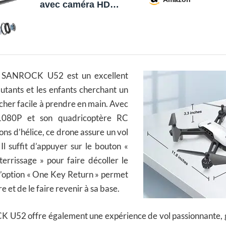
avec caméra HD
1080P Enfants
Adultes, WiFi Live
Video FPV Drones RC
Quadricoptères pour
Débutants, Contrôle
Gestuel, Détecteur de
 SANROCK U52 est un excellent
Gravité, Maintien
D'altitude, 3D Flips
utants et les enfants cherchant un
her facile à prendre en main. Avec
080P et son quadricoptère RC
ons d’hélice, ce drone assure un vol
 Il suffit d’appuyer sur le bouton «
errissage » pour faire décoller le
l’option « One Key Return » permet
e et de le faire revenir à sa base.
U52 offre également une expérience de vol passionnante, g