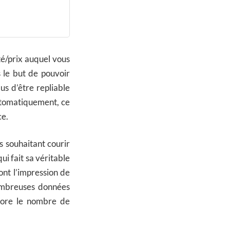
té/prix auquel vous
 le but de pouvoir
us d’être repliable
 automatiquement, ce
ce.
s souhaitant courir
i fait sa véritable
ront l’impression de
nombreuses données
core le nombre de