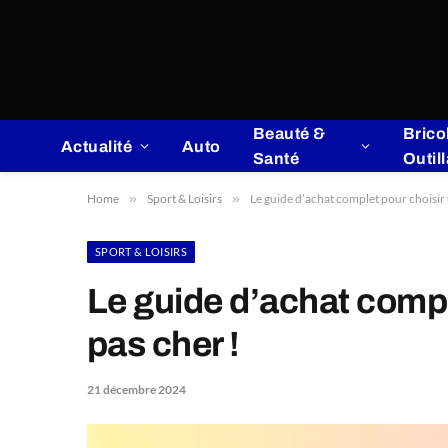
Beauté &
Brico
Actualité
Auto
Santé
Outil
Home
»
Sport & Loisirs
»
Le guide d’achat complet pour choisir 
SPORT & LOISIRS
Le guide d’achat compl
pas cher !
21 décembre 2024