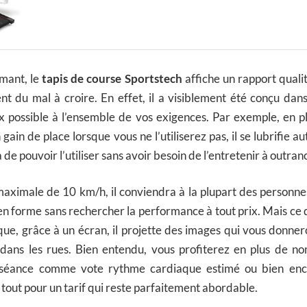
application
Smartphone,
compatible avec
ceinture cardio,
Bluetooth 1 CV, 10
rmant, le
tapis de course Sportstech
affiche un rapport quali
KM/H, Tapis roulant,
Tapis de marche, 13
t du mal à croire. En effet, il a visiblement été conçu dans
programmes
 possible à l’ensemble de vos exigences. Par exemple, en pl
 gain de place lorsque vous ne l’utiliserez pas, il se lubrifie
de pouvoir l’utiliser sans avoir besoin de l’entretenir à outran
aximale de 10 km/h, il conviendra à la plupart des personne
en forme sans rechercher la performance à tout prix. Mais ce qu
t que, grâce à un écran, il projette des images qui vous donne
 dans les rues. Bien entendu, vous profiterez en plus de 
e séance comme vote rythme cardiaque estimé ou bien en
e tout pour un tarif qui reste parfaitement abordable.