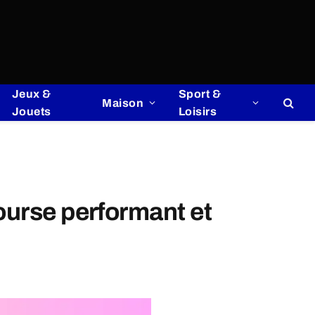
Jeux &
Sport &
Maison
Jouets
Loisirs
ourse performant et