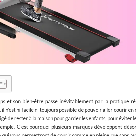
ps et son bien-être passe inévitablement par la pratique ré
 n’est ni facile ni toujours possible de pouvoir aller courir en e
igé de rester à la maison pour garder les enfants, pour éviter 
exemple. C’est pourquoi plusieurs marques développent dés
h
qui vous permettront de courir comme en pleine rue sans avo