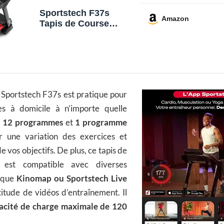
Sportstech F37s
Amazon
Tapis de Course
Professionnel -
Marque Allemande - 7
CV jusqu'à 20 km/h
avec TÜV/GS -
Bluetooth,
autolubrifiant, Grande
 Sportstech F37s est pratique pour
Surface de Course,
Pliable, Poids
es à domicile à n’importe quelle
d'utilisateur jusqu'à
e
12 programmes
et
1 programme
150kg
 une variation des exercices et
 de vos objectifs. De plus, ce tapis de
 est compatible avec diverses
 que
Kinomap ou Sportstech Live
itude de vidéos d’entraînement. Il
acité de charge maximale de 120