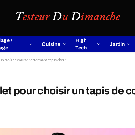
lage /
High
Cuisine
Jardin
lage
Tech
un tapis de course performant et pas cher !
et pour choisir un tapis de c