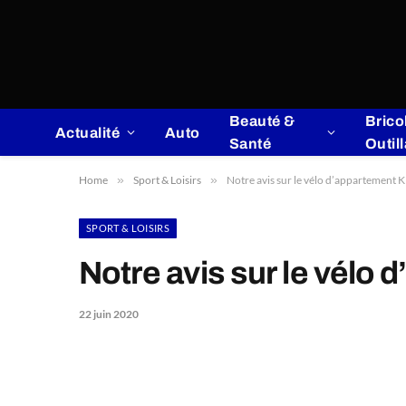
Beauté &
Brico
Actualité
Auto
Santé
Outil
Home
»
Sport & Loisirs
»
Notre avis sur le vélo d’appartement K
SPORT & LOISIRS
Notre avis sur le vélo 
22 juin 2020