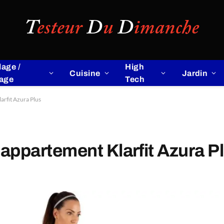
lage /
High
Cuisine
Jardin
lage
Tech
larfit Azura Plus
d’appartement Klarfit Azura P