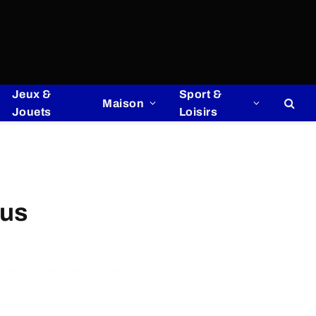
Jeux &
Sport &
Maison
Jouets
Loisirs
lus