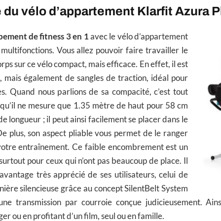
du vélo d’appartement Klarfit Azura P
pement de fitness 3 en 1
avec le vélo d’appartement
multifonctions. Vous allez pouvoir faire travailler le
orps sur ce vélo compact, mais efficace. En effet, il est
, mais également de sangles de traction, idéal pour
es. Quand nous parlions de sa compacité, c’est tout
qu’il ne mesure que 1.35 mètre de haut pour 58 cm
e longueur ; il peut ainsi facilement se placer dans le
De plus, son aspect pliable vous permet de le ranger
votre entraînement. Ce faible encombrement est un
surtout pour ceux qui n’ont pas beaucoup de place. Il
vantage très apprécié de ses utilisateurs, celui de
ière silencieuse grâce au concept SilentBelt System
une transmission par courroie conçue judicieusement. Ains
r ou en profitant d’un film, seul ou en famille.