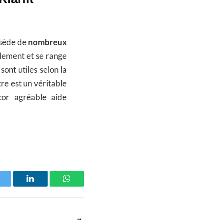
ssède de
nombreux
cilement et se range
ont utiles selon la
re est un véritable
cor agréable aide
witter
LinkedIn
WhatsApp