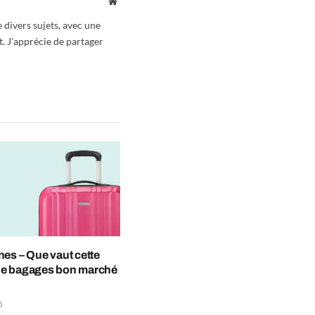
Website
 divers sujets, avec une
t. J'apprécie de partager
es – Que vaut cette
e bagages bon marché
5