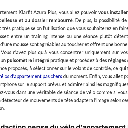
rtement Klarfit Azura Plus, vous allez pouvoir
vous installe
moelleuse et au dossier rembourré
. De plus, la possibilité d
t très pratique selon l’utilisation que vous souhaiterez en fai
sissez entre un training intense ou une séance plutôt détente
d’une mousse sont agréables au toucher et offrent une bonne
. Vous n’avez plus qu’à vous concentrer uniquement sur vos
d’un
pulsomètre intégré
pratique et procédez à des réglages 
ce proposés, à sélectionner sur le volant de contrôle, ce qui fa
vélos d’appartement pas chers
du moment. Enfin, vous allez p
rtphone sur le support prévu, et admirer ainsi les magnifiques
z-vous dans une véritable de séance de vélo comme si vous é
n détecteur de mouvements de tête adaptera l’image selon ce
on.
édaction pense du vélo d’appartement K