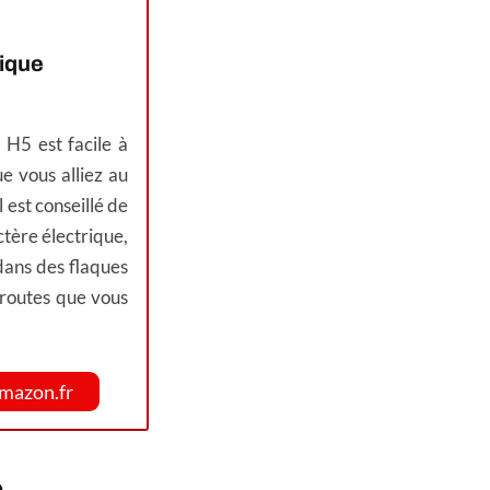
rique
 H5 est facile à
 vous alliez au
l est conseillé de
ctère électrique,
u dans des flaques
 routes que vous
Amazon.fr
o