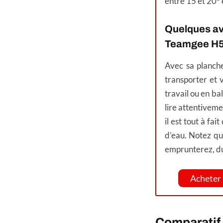
entre 15 et 20° 
Quelques ava
Teamgee H5
Avec sa planche
transporter et
travail ou en bal
lire attentiveme
il est tout à fai
d’eau. Notez qu
emprunterez, du 
Acheter 
Comparatif 