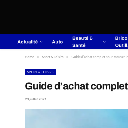
Beauté &
Brico
Actualité
Auto
Santé
Outil
Home
»
Sport & Loisirs
»
Guide d’achat complet pour trouver le 
SPORT & LOISIRS
Guide d’achat complet p
23 juillet 2021