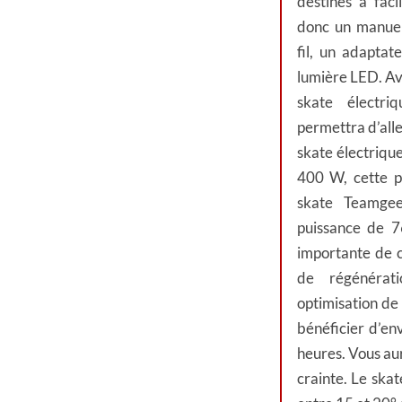
destinés à faci
donc un manuel
fil, un adaptat
lumière LED. Av
skate électr
permettra d’aller
skate électriqu
400 W, cette p
skate Teamge
puissance de 7
importante de c
de régénérat
optimisation de
bénéficier d’en
heures. Vous au
crainte. Le ska