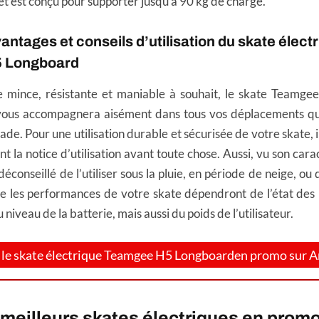
et est conçu pour supporter jusqu’à 90 kg de charge.
ntages et conseils d’utilisation du skate élect
 Longboard
 mince, résistante et maniable à souhait, le skate Teamgee
 vous accompagnera aisément dans tous vos déplacements que
ade. Pour une utilisation durable et sécurisée de votre skate, i
nt la notice d’utilisation avant toute chose. Aussi, vu son cara
t déconseillé de l’utiliser sous la pluie, en période de neige, o
e les performances de votre skate dépendront de l’état des
niveau de la batterie, mais aussi du poids de l’utilisateur.
le skate électrique Teamgee H5 Longboarden promo sur 
meilleurs skates électriques en prom