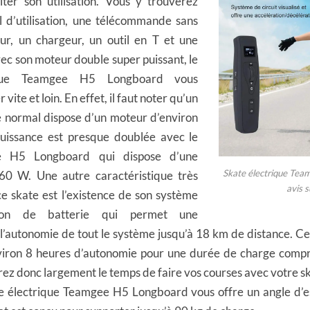
liter son utilisation. Vous y trouverez
 d’utilisation, une télécommande sans
eur, un chargeur, un outil en T et une
ec son moteur double super puissant, le
ique Teamgee H5 Longboard vous
 vite et loin. En effet, il faut noter qu’un
e normal dispose d’un moteur d’environ
uissance est presque doublée avec le
e H5 Longboard qui dispose d’une
Skate électrique Tea
60 W. Une autre caractéristique très
avis 
e skate est l’existence de son système
ion de batterie qui permet une
 l’autonomie de tout le système jusqu’à 18 km de distance. Ce
viron 8 heures d’autonomie pour une durée de charge compr
rez donc largement le temps de faire vos courses avec votre s
te électrique Teamgee H5 Longboard vous offre un angle d’