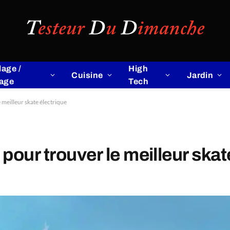
lage /
High
Cuisine
Jardin
lage
Tech
meilleur skate électrique
our trouver le meilleur skat