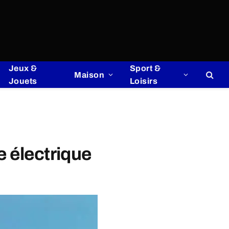
Jeux &
Sport &
Maison
Jouets
Loisirs
e électrique