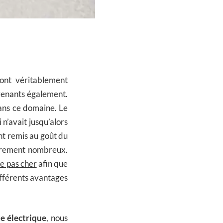
ont véritablement
prenants également.
ans ce domaine. Le
 n’avait jusqu’alors
nt remis au goût du
lièrement nombreux.
ue pas cher
afin que
différents avantages
te électrique
, nous