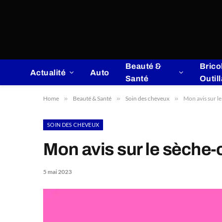
Beauté &
Brico
Actualité
Auto
Santé
Outil
Home
»
Beauté & Santé
»
Soin des cheveux
»
Mon avis sur l
SOIN DES CHEVEUX
Mon avis sur le sèche
5 mai 2023