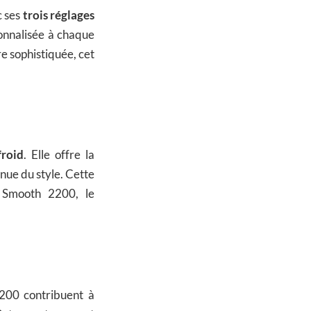
c ses
trois réglages
onnalisée à chaque
e sophistiquée, cet
froid
. Elle offre la
enue du style. Cette
o Smooth 2200, le
200 contribuent à