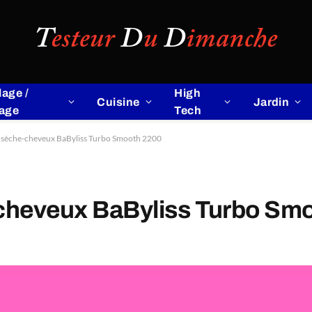
lage /
High
Cuisine
Jardin
lage
Tech
e sèche-cheveux BaByliss Turbo Smooth 2200
-cheveux BaByliss Turbo Sm