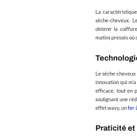
La caractéristiqu
sèche-cheveux. Le
obtenir la coiffur
matins pressés où
Technologi
Le sèche-cheveux 
innovation qui m’a
efficace, tout en 
soulignant une rédu
effet wavy, un
fer
Praticité e