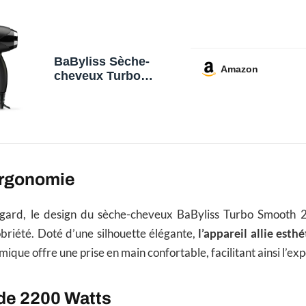
BaByliss Sèche-
Amazon
cheveux Turbo
Smooth - Sèche-
cheveux puissant de
2200W, Diffuseur
large, Technologie
ionique anti-frisottis,
3 réglages de
température et 2
ergonomie
réglages de vitesse,
noir, D572DE
gard, le design du sèche-cheveux BaByliss Turbo Smooth 2
briété. Doté d’une silhouette élégante,
l’appareil allie esthé
que offre une prise en main confortable, facilitant ainsi l’exp
de 2200 Watts