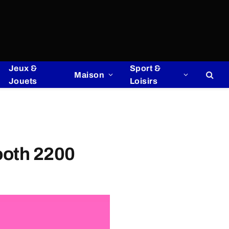
Jeux &
Sport &
Maison
Jouets
Loisirs
ooth 2200