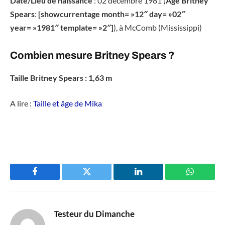
Date/Lieu de naissance
: 02 décembre 1981 (
Âge Britney
Spears
:
[showcurrentage month= »12″ day= »02″
year= »1981″ template= »2″]
), à McComb (Mississippi)
Combien mesure Britney Spears ?
Taille Britney Spears : 1,63 m
A lire :
Taille et âge de Mika
Facebook
Twitter
LinkedIn
WhatsAp
Testeur du Dimanche