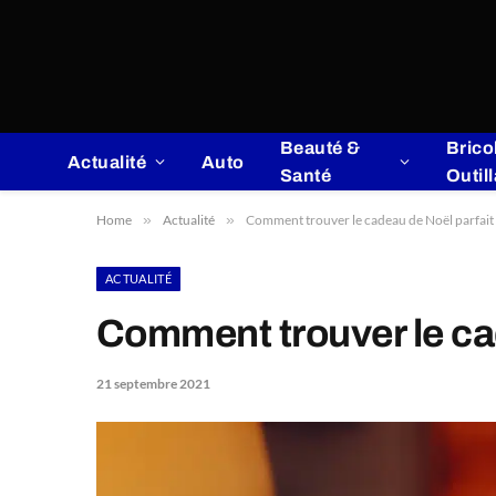
Beauté &
Brico
Actualité
Auto
Santé
Outil
Home
»
Actualité
»
Comment trouver le cadeau de Noël parfait 
ACTUALITÉ
Comment trouver le cad
21 septembre 2021