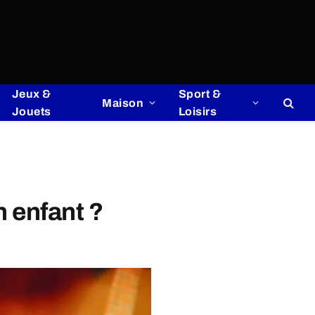
Jeux &
Sport &
Maison
Jouets
Loisirs
n enfant ?