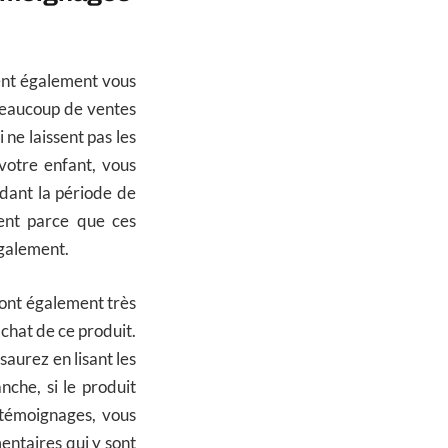
ent également vous
 beaucoup de ventes
 ne laissent pas les
votre enfant, vous
ndant la période de
ment parce que ces
également.
 sont également très
achat de ce produit.
saurez en lisant les
che, si le produit
 témoignages, vous
mentaires qui y sont