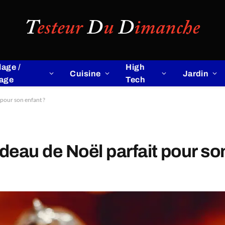
lage /
High
Cuisine
Jardin
lage
Tech
pour son enfant ?
eau de Noël parfait pour so