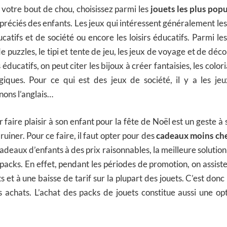
à votre bout de chou, choisissez parmi les
jouets les plus po
ppréciés des enfants. Les jeux qui intéressent généralement le
catifs et de société ou encore les loisirs éducatifs. Parmi le
de puzzles, le tipi et tente de jeu, les jeux de voyage et de dé
s éducatifs, on peut citer les bijoux à créer fantaisies, les colo
giques. Pour ce qui est des jeux de société, il y a les jeu
nons l’anglais…
r faire plaisir à son enfant pour la fête de Noël est un geste à s
ruiner. Pour ce faire, il faut opter pour des
cadeaux moins ch
deaux d’enfants à des prix raisonnables, la meilleure solution
packs. En effet, pendant les périodes de promotion, on assiste
s et à une baisse de tarif sur la plupart des jouets. C’est donc
 achats. L’achat des packs de jouets constitue aussi une op