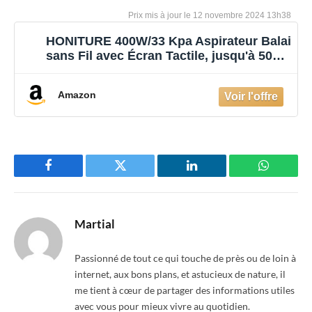
12 novembre 2024 13h38
HONITURE 400W/33 Kpa Aspirateur Balai
sans Fil avec Écran Tactile, jusqu'à 50
Minutes, Fonction Aromathérapie, 1,5L,
Aspirateur Balai pour parquet, Tapis, Poils
Amazon
d'animaux S13
Facebook
Twitter
LinkedIn
WhatsAp
Martial
Passionné de tout ce qui touche de près ou de loin à
internet, aux bons plans, et astucieux de nature, il
me tient à cœur de partager des informations utiles
avec vous pour mieux vivre au quotidien.