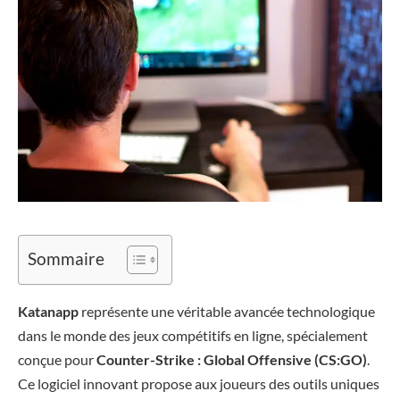
Sommaire
Katanapp
représente une véritable avancée technologique
dans le monde des jeux compétitifs en ligne, spécialement
conçue pour
Counter-Strike : Global Offensive (CS:GO)
.
Ce logiciel innovant propose aux joueurs des outils uniques