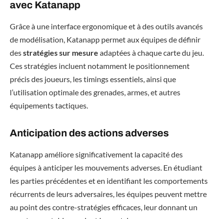
avec Katanapp
Grâce à une interface ergonomique et à des outils avancés
de modélisation, Katanapp permet aux équipes de définir
des
stratégies sur mesure
adaptées à chaque carte du jeu.
Ces stratégies incluent notamment le positionnement
précis des joueurs, les timings essentiels, ainsi que
l’utilisation optimale des grenades, armes, et autres
équipements tactiques.
Anticipation des actions adverses
Katanapp améliore significativement la capacité des
équipes à anticiper les mouvements adverses. En étudiant
les parties précédentes et en identifiant les comportements
récurrents de leurs adversaires, les équipes peuvent mettre
au point des contre-stratégies efficaces, leur donnant un