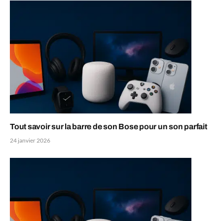
Tout savoir sur la barre de son Bose pour un son parfait
24 janvier 2026