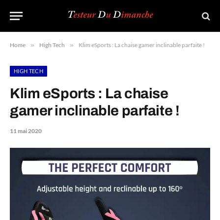
Home
»
High Tech
»
Klim eSports : La chaise gamer inclinable parfaite !
HIGH TECH
Klim eSports : La chaise
gamer inclinable parfaite !
11 mai 2020