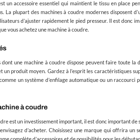
st un accessoire essentiel qui maintient le tissu en place pe
ssus. La plupart des machines à coudre modernes disposent d’
lisateurs d’ajuster rapidement le pied presseur. Il est donc im
que vous achetez une machine à coudre.
tés
s dont une machine à coudre dispose peuvent faire toute la 
et un produit moyen. Gardez à l’esprit les caractéristiques s
 comme un système d’enfilage automatique ou un raccourci p
chine à coudre
re est un investissement important, il est donc important de s
nvisagez d’acheter. Choisissez une marque qui offrira un s
me complète d’accessoires et de possibilités pour les débutant