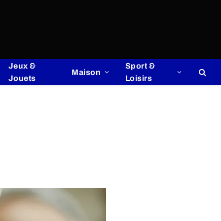
Jeux &
Sport &
Maison
Jouets
Loisirs