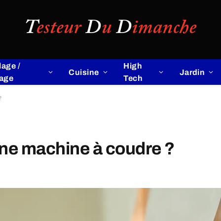
lage /
High
Cuisine
Jardin
lage
Tech
?
nne machine à coudre ?