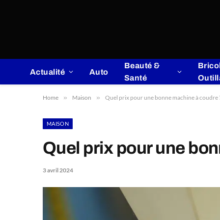
Beauté &
Brico
Actualité
Auto
Santé
Outil
Home
»
Maison
»
Quel prix pour une bonne machine à coudre 
MAISON
Quel prix pour une bo
3 avril 2024