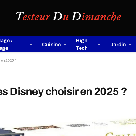
lage /
High
Cuisine
Jardin
lage
Tech
 en 2025 ?
s Disney choisir en 2025 ?