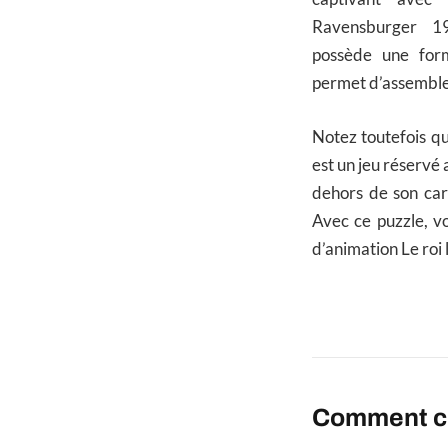
Ravensburger 1
possède une for
permet d’assembler
Notez toutefois qu
est un jeu réservé 
dehors de son car
Avec ce puzzle, v
d’animation Le roi l
Comment ch