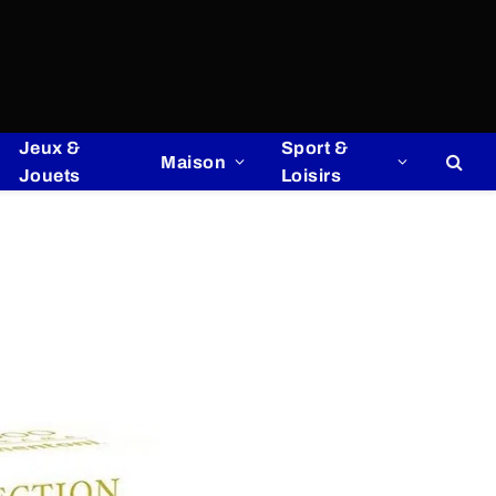
Jeux &
Sport &
Maison
Jouets
Loisirs