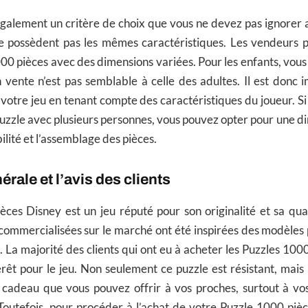
galement un critère de choix que vous ne devez pas ignorer a
ne possèdent pas les mêmes caractéristiques. Les vendeurs p
00 pièces avec des dimensions variées. Pour les enfants, vous
 vente n’est pas semblable à celle des adultes. Il est donc 
e votre jeu en tenant compte des caractéristiques du joueur. S
puzzle avec plusieurs personnes, vous pouvez opter pour une di
ibilité et l’assemblage des pièces.
érale et l’avis des clients
ces Disney est un jeu réputé pour son originalité et sa qua
s commercialisées sur le marché ont été inspirées des modèles
. La majorité des clients qui ont eu à acheter les Puzzles 100
érêt pour le jeu. Non seulement ce puzzle est résistant, mais i
t cadeau que vous pouvez offrir à vos proches, surtout à vo
outefois, pour procéder à l’achat de votre Puzzle 1000 pièc