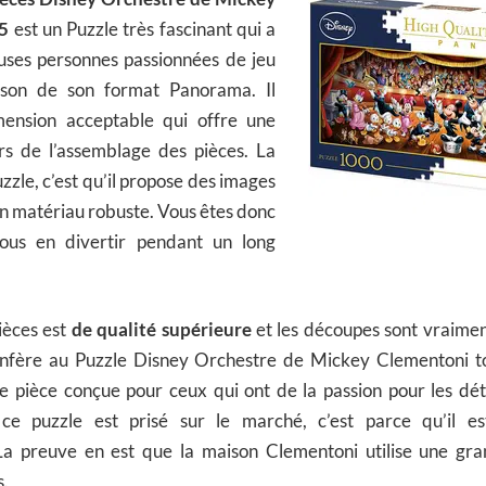
5
est un Puzzle très fascinant qui a
ses personnes passionnées de jeu
ison de son format Panorama. Il
mension acceptable qui offre une
ors de l’assemblage des pièces. La
uzzle, c’est qu’il propose des images
n matériau robuste. Vous êtes donc
ous en divertir pendant un long
ièces est
de qualité supérieure
et les découpes sont vraiment
onfère au Puzzle Disney Orchestre de Mickey Clementoni t
une pièce conçue pour ceux qui ont de la passion pour les déta
 ce puzzle est prisé sur le marché, c’est parce qu’il e
La preuve en est que la maison Clementoni utilise une gr
s.