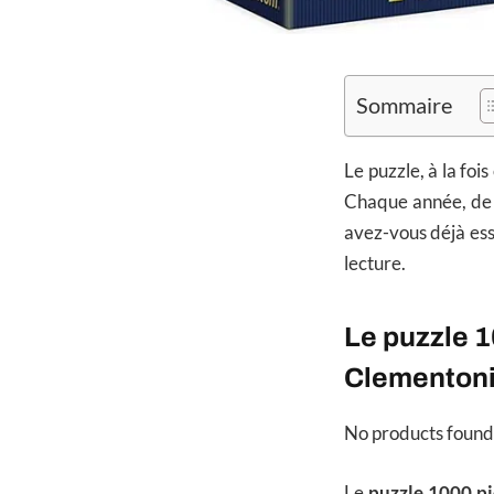
Sommaire
Le puzzle, à la foi
Chaque année, de 
avez-vous déjà es
lecture.
Le puzzle 
Clementon
No products found
Le
puzzle 1000 p