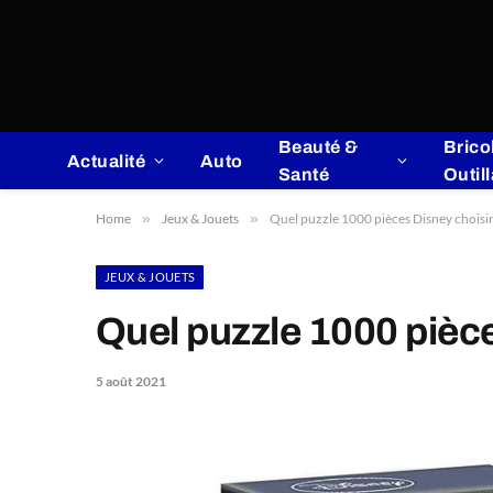
Beauté &
Brico
Actualité
Auto
Santé
Outil
Home
»
Jeux & Jouets
»
Quel puzzle 1000 pièces Disney choisir
JEUX & JOUETS
Quel puzzle 1000 pièce
5 août 2021