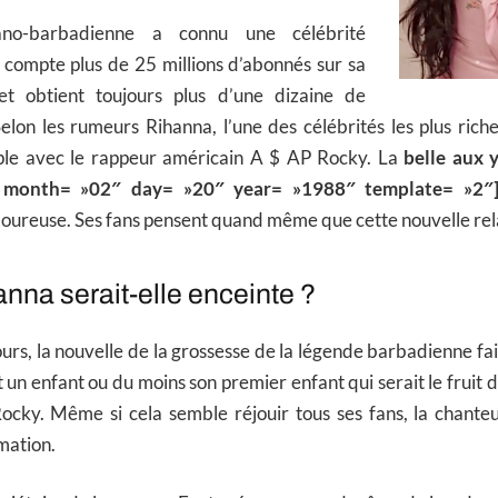
ano-barbadienne a connu une célébrité
 compte plus de 25 millions d’abonnés sur sa
t obtient toujours plus d’une dizaine de
Selon les rumeurs Rihanna, l’une des célébrités les plus ric
le avec le rappeur américain A $ AP Rocky. La
belle aux 
 month= »02″ day= »20″ year= »1988″ template= »2″
amoureuse. Ses fans pensent quand même que cette nouvelle rel
anna serait-elle enceinte ?
rs, la nouvelle de la grossesse de la légende barbadienne fait 
 un enfant ou du moins son premier enfant qui serait le fruit d
cky. Même si cela semble réjouir tous ses fans, la chante
mation.