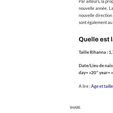
Par ailleurs, la p
nouvelle année. La
nouvelle direction
sont également au
Quelle est l
Taille Rihanna : 1
Date/Lieu de nai
day= »20″ year= 
A lire :
Age et taill
SHARE.