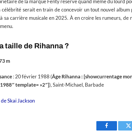
ropriétaire de la marque Fenty réserve quand même du lourd pou
 célébrité serait en train de concevoir un tout nouvel albu
 à sa carrière musicale en 2025. À en croire les rumeurs, d
 menu.
a taille de Rihanna ?
,73 m
ssance
: 20 février 1988 (
Âge Rihanna : [showcurrentage mo
»1988″ template= »2″]
), Saint-Michael, Barbade
e de Skai Jackson
Facebook
T