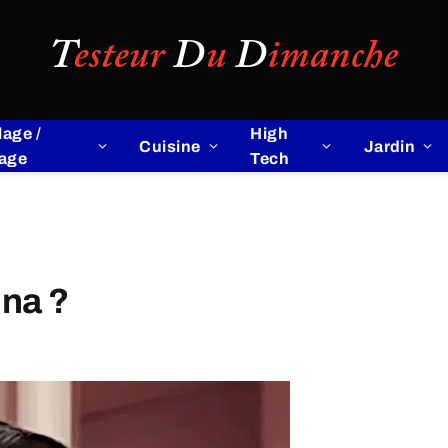
lage /
High
Cuisine
Jardin
lage
Tech
nna ?