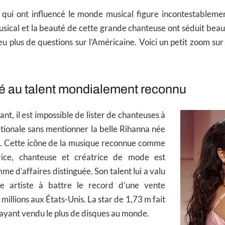
qui ont influencé le monde musical figure incontestablem
musical et la beauté de cette grande chanteuse ont séduit be
eu plus de questions sur l’Américaine. Voici un petit zoom sur
té au talent mondialement reconnu
t, il est impossible de lister de chanteuses à
ionale sans mentionner la belle Rihanna née
. Cette icône de la musique
reconnue comme
trice, chanteuse et créatrice de mode est
e d’affaires distinguée. Son talent lui a valu
re artiste à battre le record d’une vente
illions aux États-Unis. La star de 1,73 m fait
s ayant vendu le plus de disques au monde.