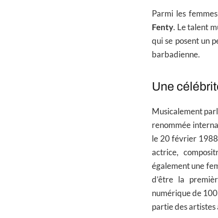
Parmi les femmes 
Fenty
. Le talent 
qui se posent un p
barbadienne.
Une célébri
Musicalement parlan
renommée internat
le
20 février 1988
actrice, composi
également une femm
d’être la premiè
numérique de 100 m
partie des artiste