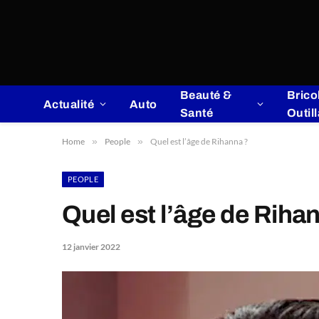
Beauté &
Brico
Actualité
Auto
Santé
Outil
Home
»
People
»
Quel est l’âge de Rihanna ?
PEOPLE
Quel est l’âge de Riha
12 janvier 2022