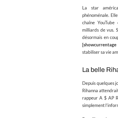
La star améric
phénoménale. Elle
chaîne YouTube e
milliards de vus. 
désormais en coup
[showcurrentage
stabiliser sa vie 
La belle Rih
Depuis quelques jou
Rihanna attendrait
rappeur A $ AP Ro
simplement l’infor