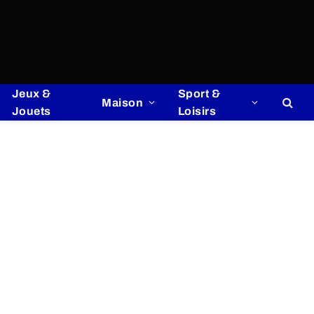
Jeux &
Sport &
Maison
Jouets
Loisirs