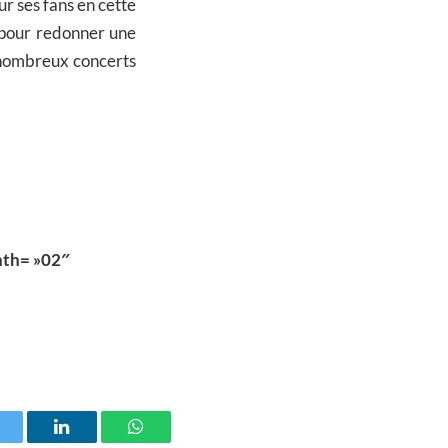
r ses fans en cette
m pour redonner une
e nombreux concerts
nth= »02″
witter
LinkedIn
WhatsApp