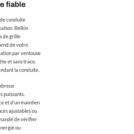
e fiable
 de conduite
xation. Belkin
s de grille
épend de votre
xation par ventouse
rète et sans trace.
endant la conduite.
ombreux
 puissants.
ce et d’un maintien
nces ajustables ou
mandé de vérifier
énergie ou