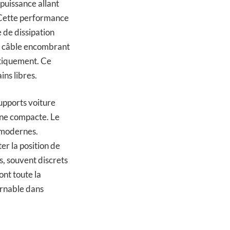
puissance allant
 Cette performance
 de dissipation
de câble encombrant
atiquement. Ce
ins libres.
supports voiture
dine compacte. Le
d modernes.
r la position de
ls, souvent discrets
nt toute la
urnable dans