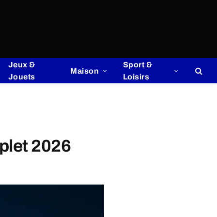
Jeux &
Sport &
Maison
Jouets
Loisirs
plet 2026