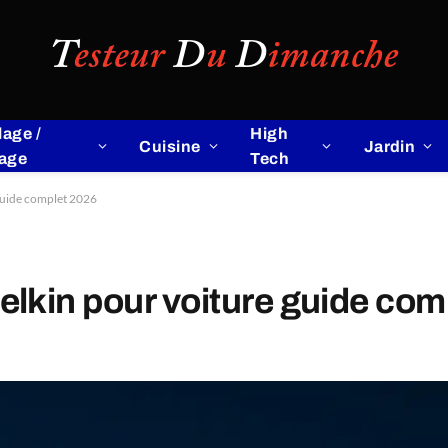
lage /
High
Cuisine
Jardin
lage
Tech
guide complet 2026
lkin pour voiture guide com