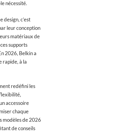
le nécessité.
e design, c’est
par leur conception
leurs matériaux de
 ces supports
En 2026, Belkin a
 rapide, à la
ment redéfini les
exibilité,
’un accessoire
timiser chaque
eurs modèles de 2026
itant de conseils