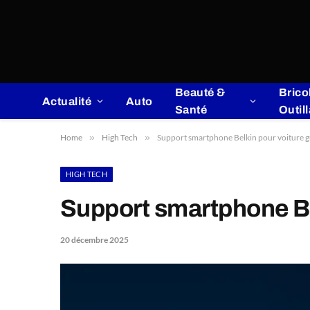
Beauté &
Brico
Actualité
Auto
Santé
Outil
Home
»
High Tech
»
Support smartphone Belkin pour voiture 
HIGH TECH
Support smartphone Be
20 décembre 2025