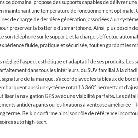
ans ce domaine, propose des supports capables de délivrer une 
 en maintenant une température de fonctionnement optimale.
ines de charge de dernière génération, associées à un système
our préserver la batterie du smartphone. Ainsi, plus besoin 
ace son téléphone sur le support, et la charge s’effectue autom
expérience fluide, pratique et sécurisée, tout en gardant les ma
as négligé l’aspect esthétique et adaptatif de ses produits. Les 
rfaitement dans tous les intérieurs, du SUV familial à la cita
, signature de la marque, s’accorde avec les tableaux de bor
mbarquent aussi un système rotatif à 360° permettant d’ajuste
utiliser la navigation GPS avec une visibilité parfaite. Les détai
ments antidérapants ou les fixations à ventouse améliorée – fo
long terme. Belkin confirme ainsi son rôle de référence inconto
soires auto high-tech.