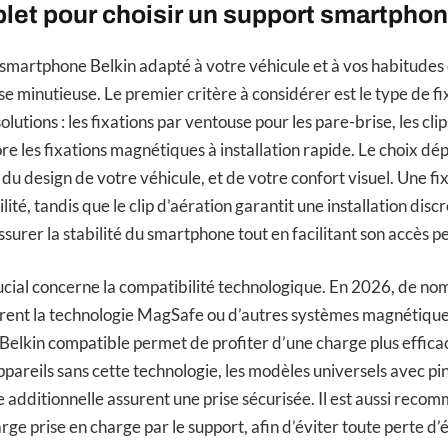
et pour choisir un support smartphon
 smartphone Belkin adapté à votre véhicule et à vos habitudes
e minutieuse. Le premier critère à considérer est le type de fi
lutions : les fixations par ventouse pour les pare-brise, les clip
re les fixations magnétiques à installation rapide. Le choix d
du design de votre véhicule, et de votre confort visuel. Une fi
ilité, tandis que le clip d’aération garantit une installation disc
ssurer la stabilité du smartphone tout en facilitant son accès p
ucial concerne la compatibilité technologique. En 2026, de n
rent la technologie MagSafe ou d’autres systèmes magnétiques
 Belkin compatible permet de profiter d’une charge plus effica
ppareils sans cette technologie, les modèles universels avec pi
additionnelle assurent une prise sécurisée. Il est aussi recom
rge prise en charge par le support, afin d’éviter toute perte d’