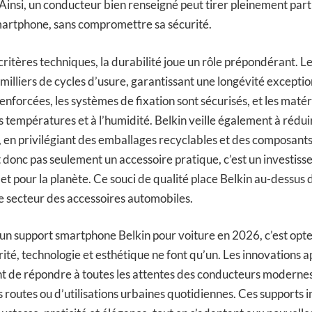
 Ainsi, un conducteur bien renseigné peut tirer pleinement part
martphone, sans compromettre sa sécurité.
critères techniques, la durabilité joue un rôle prépondérant. L
 milliers de cycles d’usure, garantissant une longévité exceptio
renforcées, les systèmes de fixation sont sécurisés, et les matér
es températures et à l’humidité. Belkin veille également à rédu
en privilégiant des emballages recyclables et des composant
st donc pas seulement un accessoire pratique, c’est un investis
 et pour la planète. Ce souci de qualité place Belkin au-dessu
e secteur des accessoires automobiles.
 un support smartphone Belkin pour voiture en 2026, c’est opt
ité, technologie et esthétique ne font qu’un. Les innovations a
de répondre à toutes les attentes des conducteurs modernes, 
routes ou d’utilisations urbaines quotidiennes. Ces supports i