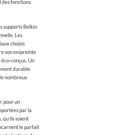
i des fonctions
es supports Belkin
nnelle. Les
iaux choisis
ire son empreinte
s éco-conçus. Un
sement durable
s de nombreux
er pour un
pportées par la
qu’ils soient
ncarnent le parfait