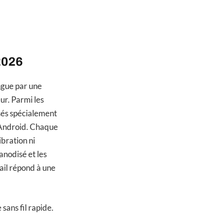
2026
ngue par une
r. Parmi les
sés spécialement
r Android. Chaque
ibration ni
anodisé et les
tail répond à une
sans fil rapide.