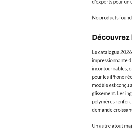
d’experts pour un 
No products found
Découvrez l
Le catalogue 2026 
impressionnante d
incontournables, 
pour les iPhone ré
modèle est conçu av
glissement. Les in
polymères renforcés
demande croissante 
Un autre atout maj