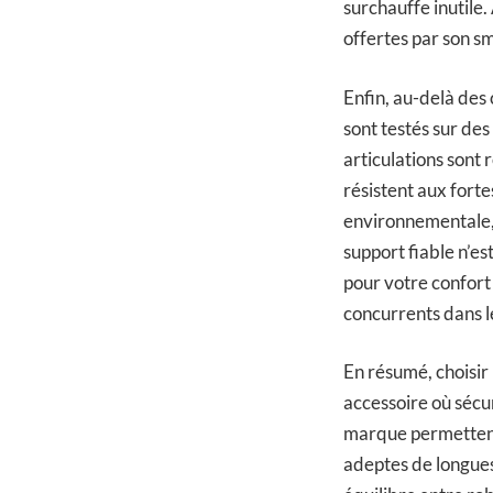
surchauffe inutile.
offertes par son s
Enfin, au-delà des 
sont testés sur des
articulations sont 
résistent aux fort
environnementale, 
support fiable n’e
pour votre confort
concurrents dans l
En résumé, choisir
accessoire où sécur
marque permettent 
adeptes de longues 