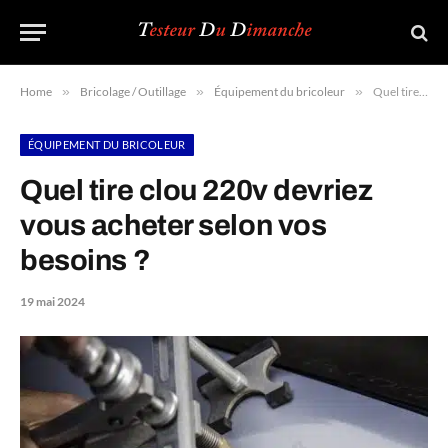
Home
»
Bricolage / Outillage
»
Équipement du bricoleur
»
Quel tire clou 220v devriez vous acheter selon vos besoins ?
ÉQUIPEMENT DU BRICOLEUR
Quel tire clou 220v devriez
vous acheter selon vos
besoins ?
19 mai 2024