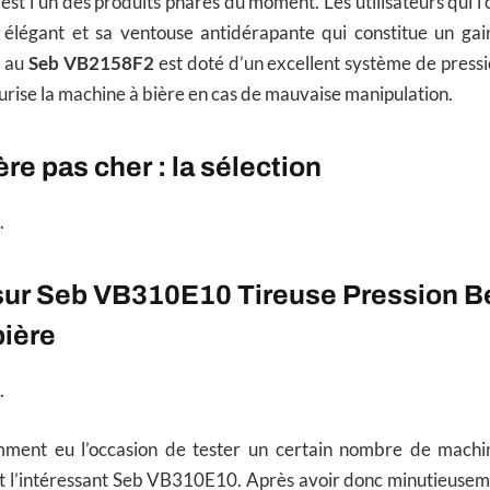
est l’un des produits phares du moment. Les utilisateurs qui l
 élégant et sa ventouse antidérapante qui constitue un gain
t au
Seb VB2158F2
est doté d’un excellent système de press
curise la machine à bière en cas de mauvaise manipulation.
re pas cher : la sélection
.
 sur Seb VB310E10 Tireuse Pression B
bière
.
ment eu l’occasion de tester un certain nombre de machin
it l’intéressant Seb VB310E10. Après avoir donc minutieusem