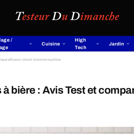
lage /
High
Cuisine
Jardin
lage
Tech
 comparatif pour choisir la bonne machine
à bière : Avis Test et compara