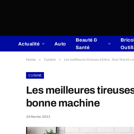
Beauté &
Brico
Actualité
Auto
Santé
Outil
Home
»
Cuisine
»
Les meilleures tireuses à bière : Avis Test et
CUISINE
Les meilleures tireuses 
bonne machine
24 février 2021