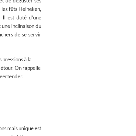
et de déguster ses
 les fûts Heineken,
 Il est doté d’une
 une inclinaison du
chers de se servir
 pressions à la
étour. On rappelle
Beertender.
ons mais unique est