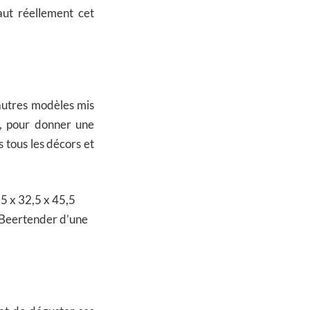
aut réellement cet
 autres modèles mis
, pour donner une
s tous les décors et
5 x 32,5 x 45,5
pe Beertender d’une