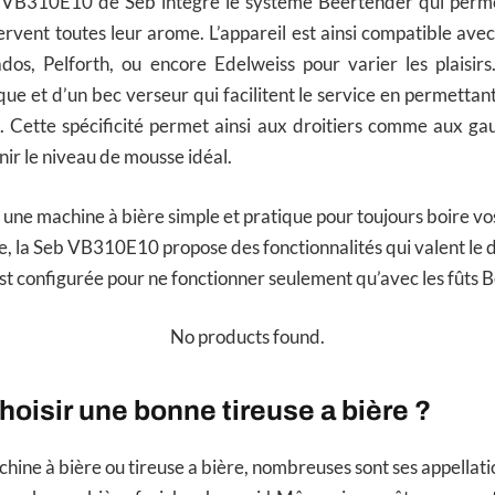
e VB310E10 de Seb intègre le système Beertender qui perm
ervent toutes leur arome. L’appareil est ainsi compatible avec
dos, Pelforth, ou encore Edelweiss pour varier les plaisirs.
e et d’un bec verseur qui facilitent le service en permettant
. Cette spécificité permet ainsi aux droitiers comme aux gau
nir le niveau de mousse idéal.
 une machine à bière simple et pratique pour toujours boire vos
 la Seb VB310E10 propose des fonctionnalités qui valent le d
est configurée pour ne fonctionner seulement qu’avec les fûts 
No products found.
isir une bonne tireuse a bière ?
hine à bière ou tireuse a bière, nombreuses sont ses appellati