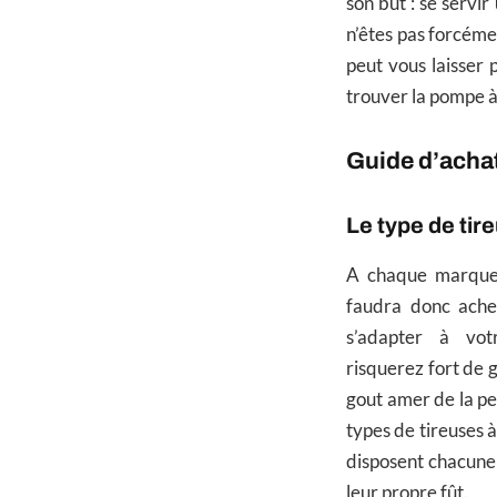
son but : se servi
n’êtes pas forcéme
peut vous laisser 
trouver la pompe à 
Guide d’acha
Le type de tir
A chaque marque d
faudra donc ache
s’adapter à vot
risquerez fort de 
gout amer de la pe
types de tireuses 
disposent chacune 
leur propre fût.