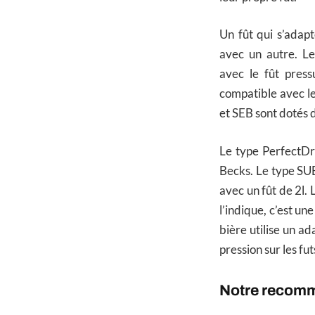
Un fût qui s’adap
avec un autre. L
avec le fût pres
compatible avec l
et SEB sont dotés 
Le type PerfectDra
Becks. Le type SU
avec un fût de 2l.
l’indique, c’est un
bière utilise un a
pression sur les fu
Notre recom