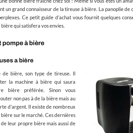
r une bonne bière fraiche chez soi ! Même si vous êtes un ama
nt un grand connaisseur de la tireuse à bière. La panoplie de 
perplexes. Ce petit guide d’achat vous fournit quelques conse
bière qui satisfera vos envies.
t pompe à bière
euses a bière
e bière, son type de tireuse. Il
ter la machine à bière qui saura
re bière préférée. Sinon vous
gouter non pas à de la bière mais au
rte d’argent. Il existe de nombreux
à bière sur le marché. Ces dernières
de leur propre bière mais aussi de