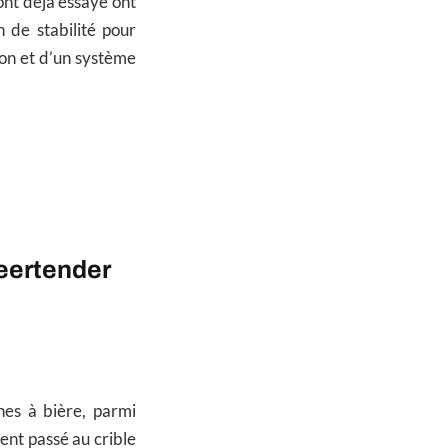
’ont déjà essayé ont
 de stabilité pour
ion et d’un système
eertender
es à bière, parmi
ent passé au crible