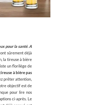
eux pour la santé. A
s ont sûrement déjà
, la tireuse à bière
ste un florilège de
tireuse à bière pas
z prêter attention,
otre objectif est de
nque pour lire nos
options ci-après. Le