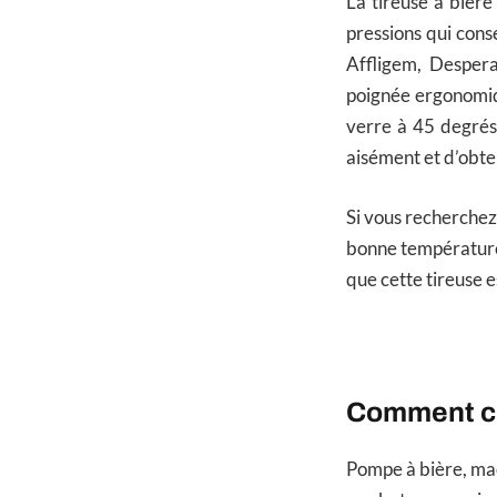
La tireuse à bièr
pressions qui cons
Affligem, Despera
poignée ergonomiqu
verre à 45 degrés
aisément et d’obte
Si vous recherchez
bonne température,
que cette tireuse 
Comment cho
Pompe à bière, mac