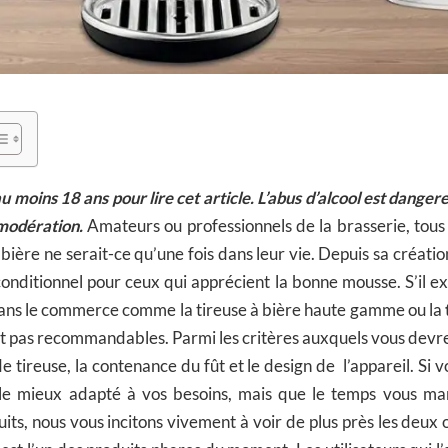
 moins 18 ans pour lire cet article. L’abus d’alcool est danger
modération.
Amateurs ou professionnels de la brasserie, tou
 bière ne serait-ce qu’une fois dans leur vie. Depuis sa création
onditionnel pour ceux qui apprécient la bonne mousse. S’il exi
dans le commerce comme la tireuse à bière haute gamme ou la
ont pas recommandables. Parmi les critères auxquels vous devre
e tireuse, la contenance du fût et le design de l’appareil. Si v
 le mieux adapté à vos besoins, mais que le temps vous ma
its, nous vous incitons vivement à voir de plus près les deux 