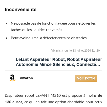
Inconvénients
Ne possède pas de fonction lavage pour nettoyer les
taches ou les liquides renversés
Peut avoir du mal à détecter certains obstacles
13 juillet 2026 11h20
Lefant Aspirateur Robot, Robot Aspirateur
Autonomie Mince Silencieux, Connecté
avec WiFi/Alexa/App, 3 Modes
d'aspirations, Programmable, Idéal pour
Amazon
Les Poils d'animaux Tapis Sols Durs, M210
B
L’aspirateur robot LEFANT M210 est proposé à
moins de
130 euros
, ce qui en fait une option abordable pour ceux