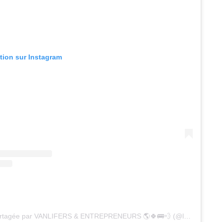
ation sur Instagram
Une publication partagée par VANLIFERS & ENTREPRENEURS 🌎🍀🚌💨 (@levanmigrateur)