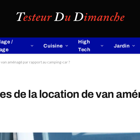
lage /
High
Cuisine
Jardin
lage
Tech
de van aménagé par rapport au camping-car ?
es de la location de van amé