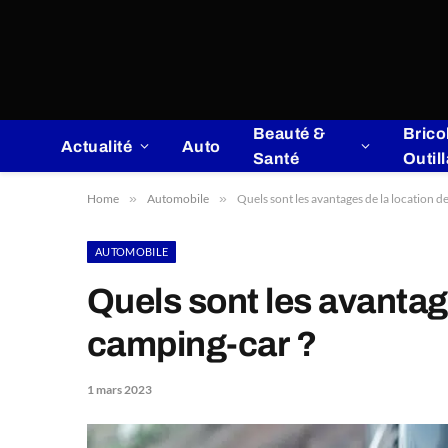
Beauté &
Brico
Actualité
Auto
Santé
Outil
Home
»
Automobile
»
Quels sont les avantages de la location 
AUTOMOBILE
Quels sont les avantag
camping-car ?
1 mars 2023