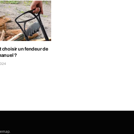
choisir un fendeur de
anuel ?
2024
temap
.