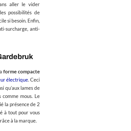
ns aller le vider
es possibilités de
le si besoin. Enfin,
ti-surcharge, anti-
 Gardebruk
sa
forme compacte
eur électrique
. Ceci
nsi qu’aux lames de
urs comme mous. Le
cié la présence de 2
é à tout pour vous
grâce à la marque.