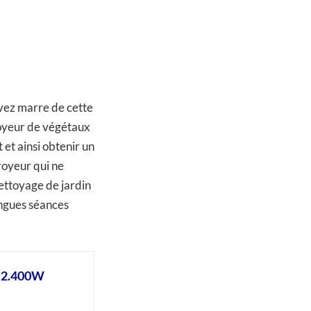
 avez marre de cette
royeur de végétaux
et ainsi obtenir un
royeur qui ne
nettoyage de jardin
ongues séances
 2.400W