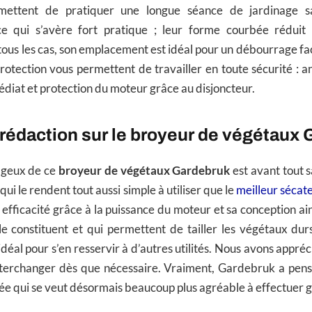
ermettent de pratiquer une longue séance de jardinage sa
 qui s’avère fort pratique ; leur forme courbée réduit l
ous les cas, son emplacement est idéal pour un débourrage faci
otection vous permettent de travailler en toute sécurité : an
iat et protection du moteur grâce au disjoncteur.
a rédaction sur le broyeur de végétaux
tageux de ce
broyeur de végétaux Gardebruk
est avant tout 
qui le rendent tout aussi simple à utiliser que le
meilleur sécat
efficacité grâce à la puissance du moteur et sa conception ai
 le constituent et qui permettent de tailler les végétaux d
idéal pour s’en resservir à d’autres utilités. Nous avons appré
interchanger dès que nécessaire. Vraiment, Gardebruk a pens
rvée qui se veut désormais beaucoup plus agréable à effectuer 