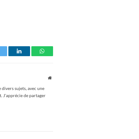
witter
LinkedIn
WhatsApp
Website
 divers sujets, avec une
t. J'apprécie de partager