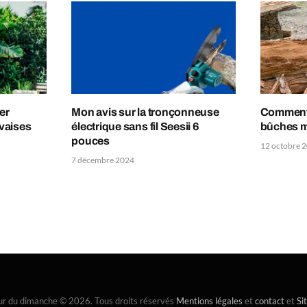
er
Mon avis sur la tronçonneuse
Comment 
vaises
électrique sans fil Seesii 6
bûches m
pouces
12 octobre 
7 décembre 2024
ur du dimanche © 2026. Tous droits réservés
Mentions légales
et
contact
et
Si