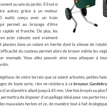
ment au sein du jardin. S’il est si
entre autres grâce à un moteur
0 watts conçu avec un train
 qui permet au broyage d’être
 rapide et franche. De plus, les
 en acier robuste sont vraiment
t placées dans un volant en inertie dont la vitesse de rotat
L’efficacité du couteau permet alors de broyer même les vég
par exemple. Vous allez pouvoir ainsi vous attaquer à tou
ardin.
 végétaux de votre terrain que ce soient arbustes, petites haie
ages de toute sorte, rien ne résistera à ce
broyeur Gardebr
s d’un diamètre allant jusqu’à 45 mm. Une fois broyés au plus f
 permettra de disposer d’un paillage idéal pour vos parterres 
 les mauvaises herbes et ce, de manière tout à fait écologiqu