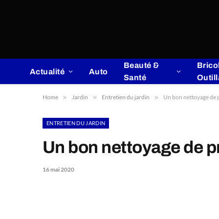
Beauté &
Brico
Actualité
Auto
Santé
Outil
Home
»
Jardin
»
Entretien du jardin
»
Un bon nettoyage de 
ENTRETIEN DU JARDIN
Un bon nettoyage de p
16 mai 2020