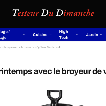
lage /
High
Cuisine
Jardin
lage
Tech
printemps avec le broyeur de végétaux Gardebruk
rintemps avec le broyeur de