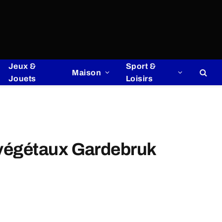
Jeux &
Sport &
Maison
Jouets
Loisirs
 végétaux Gardebruk