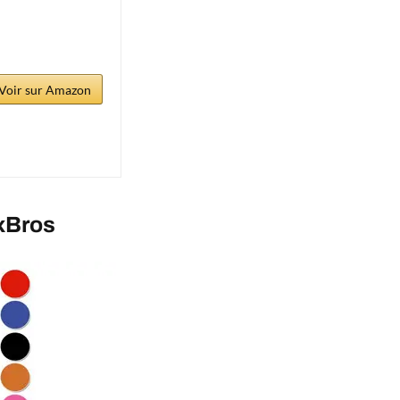
Voir sur Amazon
ixBros