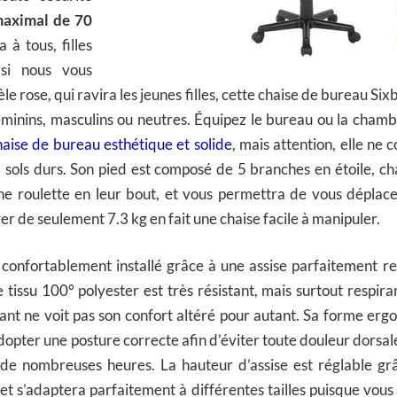
maximal de 70
 à tous, filles
 si nous vous
e rose, qui ravira les jeunes filles, cette chaise de bureau Six
féminins, masculins ou neutres. Équipez le bureau ou la cham
haise de bureau esthétique et solide
, mais attention, elle ne 
 sols durs. Son pied est composé de 5 branches en étoile, ch
e roulette en leur bout, et vous permettra de vous déplacer
ger de seulement 7.3 kg en fait une chaise facile à manipuler.
 confortablement installé grâce à une assise parfaitement 
 tissu 100° polyester est très résistant, mais surtout respiran
nfant ne voit pas son confort altéré pour autant. Sa forme e
adopter une posture correcte afin d’éviter toute douleur dorsale,
de nombreuses heures. La hauteur d’assise est réglable g
et s’adaptera parfaitement à différentes tailles puisque vous 