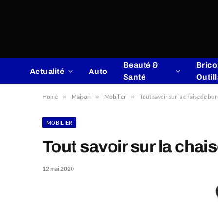
Beauté &
Brico
Actualité
Auto
Santé
Outil
Home
»
Maison
»
Mobilier
»
Tout savoir sur la chaise de bu
MOBILIER
Tout savoir sur la cha
12 mai 2020