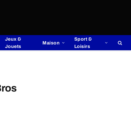
Jeux &
Sport &
Maison
Jouets
Loisirs
Bros