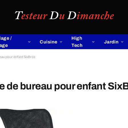
lage /
High
Cuisine
Jardin
lage
Tech
reau pour enfant SixBros
ise de bureau pour enfant Six