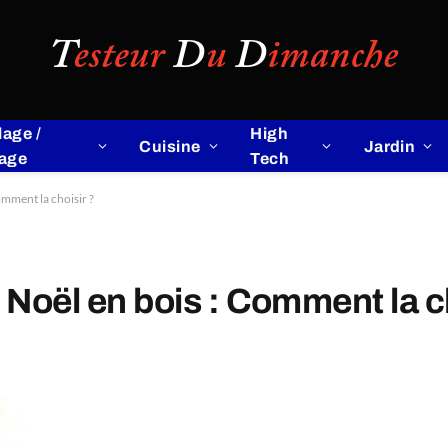
lage /
High
Cuisine
Jardin
lage
Tech
omment la choisir ?
 Noël en bois : Comment la c