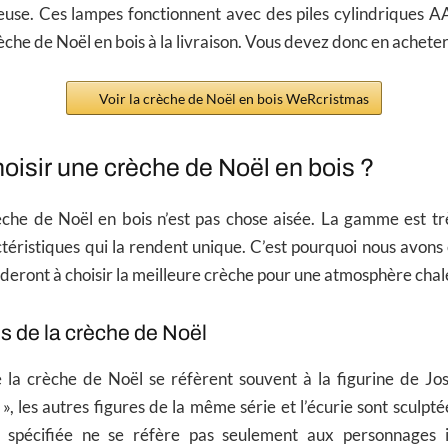
use. Ces lampes fonctionnent avec des piles cylindriques AA.
èche de Noël en bois à la livraison. Vous devez donc en acheter
Voir la crèche de Noël en bois WeRcristmas
isir une crèche de Noël en bois ?
èche de Noël en bois n’est pas chose aisée. La gamme est tr
ctéristiques qui la rendent unique. C’est pourquoi nous avon
aideront à choisir la meilleure crèche pour une atmosphère cha
s de la crèche de Noël
 la crèche de Noël se réfèrent souvent à la figurine de Jos
», les autres figures de la même série et l’écurie sont sculpt
e spécifiée ne se réfère pas seulement aux personnages i