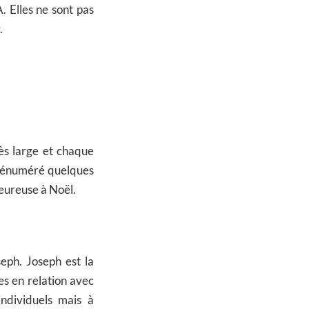
 Elles ne sont pas
.
ès large et chaque
s énuméré quelques
leureuse à Noël.
eph. Joseph est la
ées en relation avec
ndividuels mais à