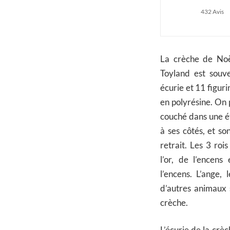
432 Avis
La crèche de Noël
Toyland est souv
écurie et 11 figur
en polyrésine. On 
couché dans une é
à ses côtés, et s
retrait. Les 3 ro
l’or, de l’encen
l’encens. L’ange, 
d’autres animaux s
crèche.