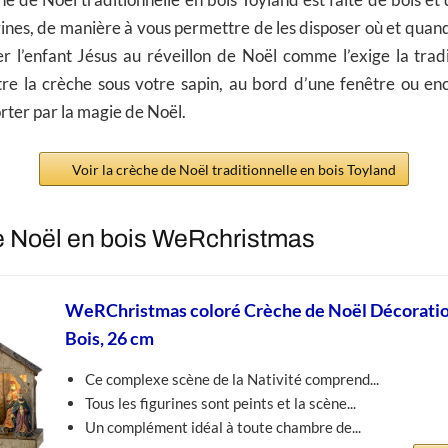
he de Noël traditionnelle en bois Toyland est faite de bois et
ines, de manière à vous permettre de les disposer où et quan
r l’enfant Jésus au réveillon de Noël comme l’exige la tradi
tre la crèche sous votre sapin, au bord d’une fenêtre ou en
rter par la magie de Noël.
Voir la crèche de Noël traditionnelle en bois Toyland
e Noël en bois WeRchristmas
WeRChristmas coloré Crèche de Noël Décoratio
Bois, 26 cm
Ce complexe scène de la Nativité comprend...
Tous les figurines sont peints et la scène...
Un complément idéal à toute chambre de...