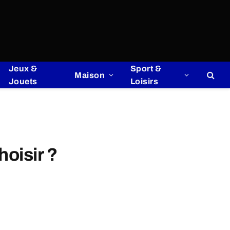
Jeux &
Sport &
Maison
Jouets
Loisirs
hoisir ?