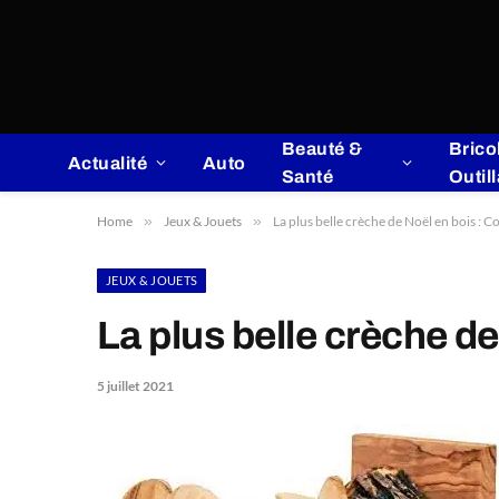
Beauté &
Brico
Actualité
Auto
Santé
Outil
Home
»
Jeux & Jouets
»
La plus belle crèche de Noël en bois : C
JEUX & JOUETS
La plus belle crèche de
5 juillet 2021