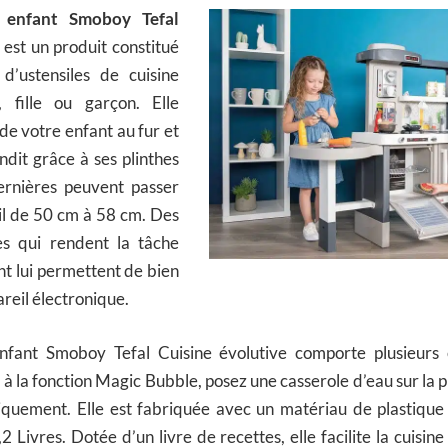
r enfant Smoboy Tefal
est un produit constitué
d’ustensiles de cuisine
, fille ou garçon. Elle
e de votre enfant au fur et
ndit grâce à ses plinthes
ernières peuvent passer
il de 50 cm à 58 cm. Des
es qui rendent la tâche
ant lui permettent de bien
areil électronique.
enfant Smoboy Tefal Cuisine évolutive comporte plusieurs
 à la fonction Magic Bubble, posez une casserole d’eau sur la p
tiquement. Elle est fabriquée avec un matériau de plastique
 Livres. Dotée d’un livre de recettes, elle facilite la cuisine