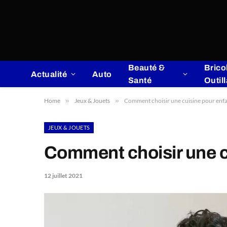
Beauté &
Brico
Actualité
Auto
Santé
Outil
Home
»
Jeux & Jouets
»
Comment choisir une cuisine pour enfa
JEUX & JOUETS
Comment choisir une c
12 juillet 2021