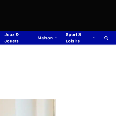
Jeux &
Sport &
Maison
Jouets
Loisirs