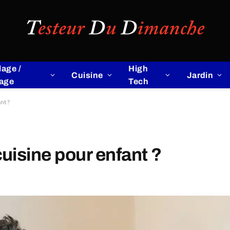
lage /
High
Cuisine
Jardin
lage
Tech
nt ?
uisine pour enfant ?