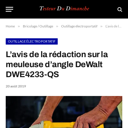
Home
»
Bricolage / Outillage
»
Outillage électroportatif
»
L’avis de la rédaction sur la meuleuse d’angle DeWalt DWE4233-QS
OUTILLAGE ÉLECTROPORTATIF
L’avis de la rédaction sur la
meuleuse d’angle DeWalt
DWE4233-QS
20 août 2019