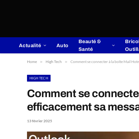
Beauté &
Brico
Actualité
Auto
Santé
Outil
Home
»
High Tech
»
Comment se connecter à la boîte Mail Hotm
HIGH TECH
Comment se connecter à
efficacement sa messa
13 février 2025