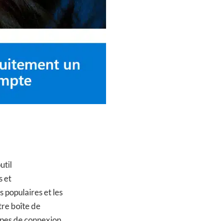
util
s et
s populaires et les
tre boîte de
apes de connexion,