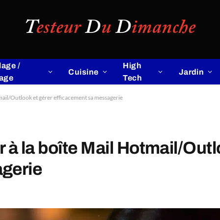
lage /
High
Cuisine
Jardin
lage
Tech
ail/Outlook et gérer efficacement sa messagerie
 la boîte Mail Hotmail/Outl
gerie