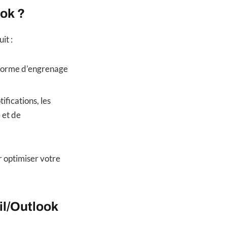
ook ?
it :
 forme d’engrenage
ifications, les
é et de
r optimiser votre
il/Outlook