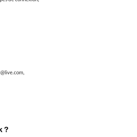
 @live.com,
k ?