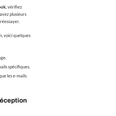
ook
, vérifiez
avez plusieurs
 réessayer.
n, voici quelques
age.
ails spécifiques.
que les e-mails
réception