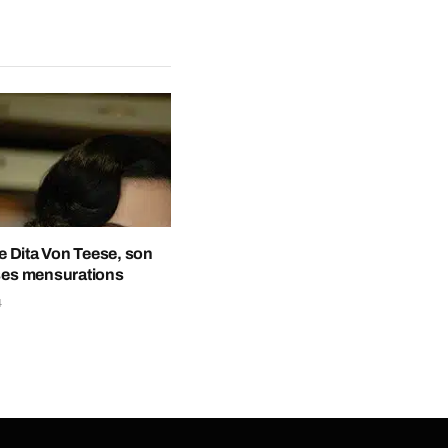
 de Dita Von Teese, son
 ses mensurations
4