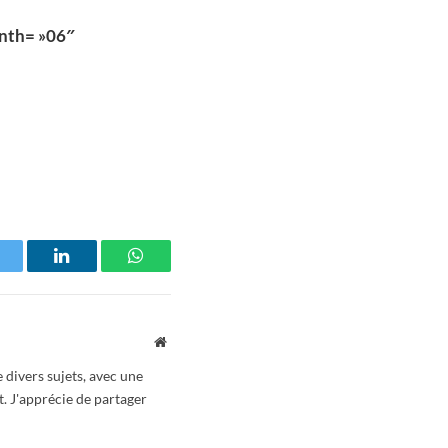
nth= »06″
witter
LinkedIn
WhatsApp
Website
 divers sujets, avec une
t. J'apprécie de partager