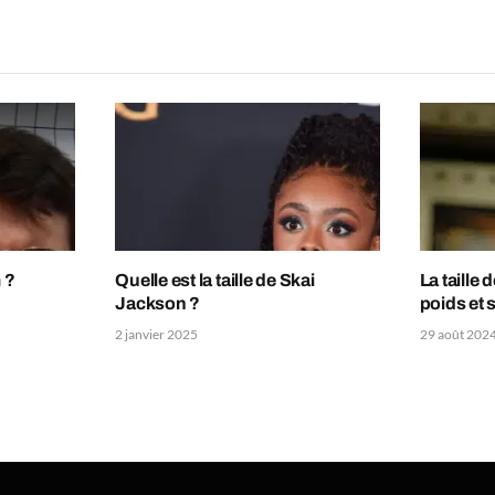
 ?
Quelle est la taille de Skai
La taille
Jackson ?
poids et
2 janvier 2025
29 août 202