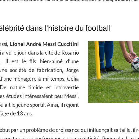
lébrité dans l’histoire du football
ssi,
Lionel André Messi Cuccitini
 a vu le jour dans la cité de Rosario
7
. Il est le fils bien-aimé d’une
e société de fabrication, Jorge
d’une ménagère à mi-temps, Célia
 De nature timide et introvertie
 les études intéressaient peu Messi.
lait le jeune sportif. Ainsi, il rejoint
’âge de 13 ans.
but par un problème de croissance qui influençait sa taille, il 
 son talent, sa performance et sa créativité. Pour cela, la star