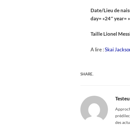
Date/Lieu de nai
day= »24″ year= 
Taille Lionel Mess
A lire :
Skai Jackso
SHARE.
Testeu
Approcha
prédilec
des actu