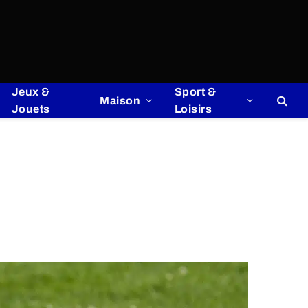
Jeux &
Sport &
Maison
Jouets
Loisirs