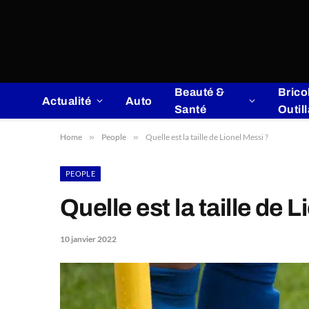
Beauté &
Brico
Actualité
Auto
Santé
Outil
Home
»
People
»
Quelle est la taille de Lionel Messi ?
PEOPLE
Quelle est la taille de 
10 janvier 2022