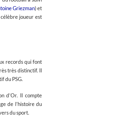
toine Griezman
) et
 célèbre joueur est
ux records qui font
s très distinctif. Il
tif du PSG.
lon d’Or. Il compte
ge de l’histoire du
vers du sport.