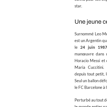
star.
Une jeune cé
Surnommé Leo Me
est un Argentin qui
le
24 juin 198
manœuvre dans un
Horacio Messi et 
Maria Cuccitini.
depuis tout petit,
Seul un ballon défou
le FC Barcelone à l
Perturbé au tout dé
le monde entier par