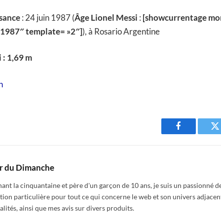
ssance
: 24 juin 1987 (
Âge Lionel Messi
:
[showcurrentage mo
»1987″ template= »2″]
), à Rosario Argentine
i : 1,69 m
n
Facebook
T
r du Dimanche
nt la cinquantaine et père d'un garçon de 10 ans, je suis un passionné de
tion particulière pour tout ce qui concerne le web et son univers adjacen
alités, ainsi que mes avis sur divers produits.