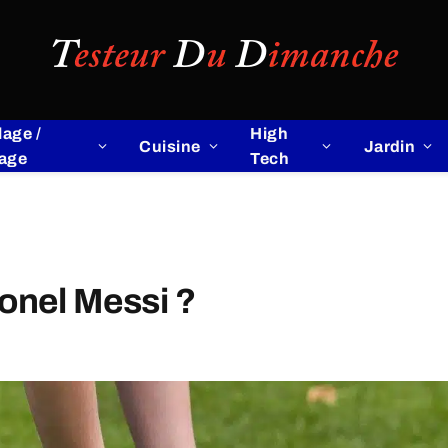
lage /
High
Cuisine
Jardin
lage
Tech
Lionel Messi ?