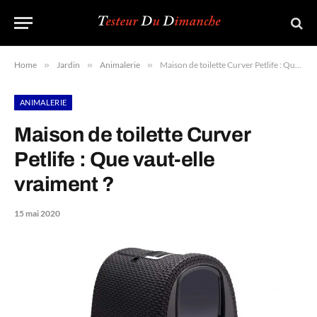
Home
»
Jardin
»
Animalerie
»
Maison de toilette Curver Petlife : Que vaut-elle vraiment ?
ANIMALERIE
Maison de toilette Curver
Petlife : Que vaut-elle
vraiment ?
15 mai 2020