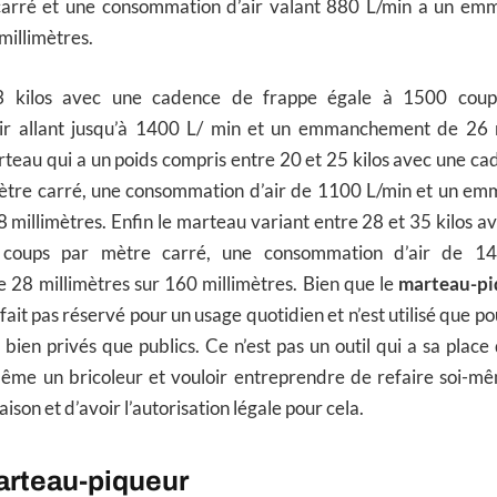
carré et une consommation d’air valant 880 L/min a un e
millimètres.
 kilos avec une cadence de frappe égale à 1500 coup
ir allant jusqu’à 1400 L/ min et un emmanchement de 26 m
rteau qui a un poids compris entre 20 et 25 kilos avec une c
ètre carré, une consommation d’air de 1100 L/min et un e
8 millimètres. Enfin le marteau variant entre 28 et 35 kilos 
coups par mètre carré, une consommation d’air de 1
8 millimètres sur 160 millimètres. Bien que le
marteau-pi
n fait pas réservé pour un usage quotidien et n’est utilisé que p
 bien privés que publics. Ce n’est pas un outil qui a sa plac
même un bricoleur et vouloir entreprendre de refaire soi-mê
son et d’avoir l’autorisation légale pour cela.
arteau-piqueur