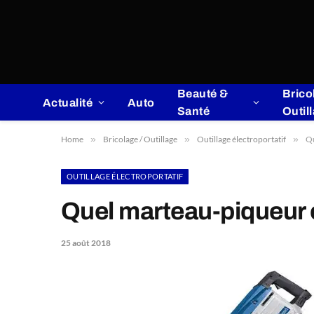
Beauté &
Brico
Actualité
Auto
Santé
Outil
Home
»
Bricolage / Outillage
»
Outillage électroportatif
»
Qu
OUTILLAGE ÉLECTROPORTATIF
Quel marteau-piqueur c
25 août 2018