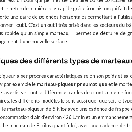
eur
est un outil qui permet de détruire ou de concasser 
 le béton de manière plus rapide grâce à un piston qui fait de
rte une paire de poignées horizontales permettant à l’utilis
onner l’outil. C’est un outil très prisé dans les secteurs du 
lus rapide qu’un simple marteau, il permet de détruire de g
agement d’une nouvelle surface.
iques des différents types de marteau
queur a ses propres caractéristiques selon son poids et sa 
l y par exemple le
marteau-piqueur pneumatique
et le marte
urs avertis verront la différence, car les deux ont la même fo
aires, les différents modèles le sont aussi quel que soit le ty
e, le marteau-piqueur de 5 kilos avec une cadence de frappe
consommation d’air d’environ 426 L/min et un emmanchement
s. Le marteau de 8 kilos quant à lui, avec une cadence de f