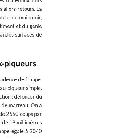
des matériaux durs
s allers-retours. La
ateur de maintenir,
bâtiment et du génie
randes surfaces de
x-piqueurs
cadence de frappe.
au-piqueur simple.
nction : défoncer du
pe de marteau. On a
 de 2650 coups par
 de 19 millimètres
rappe égale à 2040