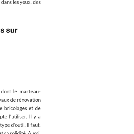
n dans les yeux, des
s sur
, dont le
marteau-
avaux de rénovation
e bricolages et de
 l’utiliser. Il y a
pe d’outil. Il faut,
t sa solidité. Aussi,