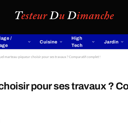
lage /
High
Cuisine
Jardin
lage
Tech
el marteau-piqueur choisir pour ses travaux ? Comparatif complet !
hoisir pour ses travaux ? Co