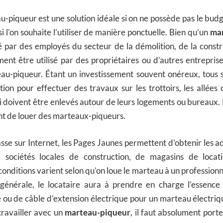
u-piqueur est une solution idéale si on ne possède pas le bud
i l’on souhaite l’utiliser de manière ponctuelle. Bien qu’un
ma
sé par des employés du secteur de la démolition, de la const
lement être utilisé par des propriétaires ou d’autres entrepris
au-piqueur. Étant un investissement souvent onéreux, tous s
ation pour effectuer des travaux sur les trottoirs, les allées 
i doivent être enlevés autour de leurs logements ou bureaux
nt de louer des marteaux-piqueurs.
sse sur Internet, les Pages Jaunes permettent d’obtenir les 
sociétés locales de construction, de magasins de locatio
 conditions varient selon qu’on loue le marteau à un professionn
énérale, le locataire aura à prendre en charge l’essence
ou de câble d’extension électrique pour un marteau électriqu
travailler avec un
marteau-piqueur
, il faut absolument port