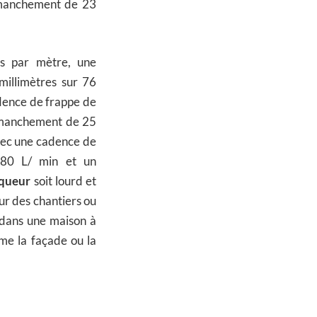
mmanchement de 23
s par mètre, une
illimètres sur 76
adence de frappe de
mmanchement de 25
avec une cadence de
480 L/ min et un
queur
soit lourd et
our des chantiers ou
e dans une maison à
me la façade ou la