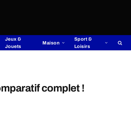
Jeux &
Sport &
Maison
Jouets
Loisirs
mparatif complet !