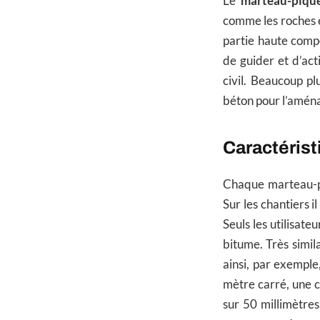
Le
marteau-piqu
comme les roches et
partie haute compo
de guider et d’acti
civil. Beaucoup p
béton pour l’amén
Caractérist
Chaque marteau-pi
Sur les chantiers i
Seuls les utilisate
bitume. Très simil
ainsi, par exempl
mètre carré, une 
sur 50 millimètre