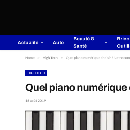
Beauté &
Brico
Actualité
Auto
Santé
Outil
Home
»
High Tech
»
Quel piano numérique choisir ? Notre comp
HIGH TECH
Quel piano numérique c
16 août 2019