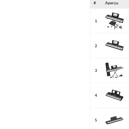
#
Aperçu
1
2
3
4
5