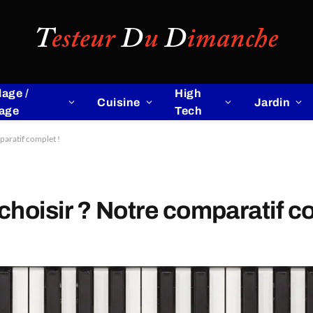
lage /
High
Cuisine
Jardin
lage
Tech
aratif complet !
hoisir ? Notre comparatif co