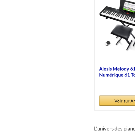
Alesis Melody 61
Numérique 61 T
pour...
Voir sur 
L’univers des pian