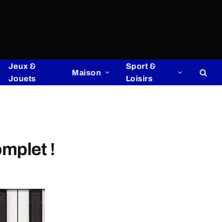
Jeux &
Sport &
Maison
Jouets
Loisirs
mplet !