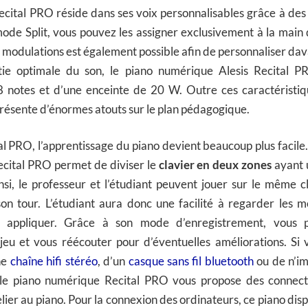
Recital PRO réside dans ses voix personnalisables grâce à de
mode Split, vous pouvez les assigner exclusivement à la main 
s modulations est également possible afin de personnaliser dav
tie optimale du son, le piano numérique Alesis Recital P
 notes et d’une enceinte de 20 W. Outre ces caractéristiq
résente d’énormes atouts sur le plan pédagogique.
tal PRO, l’apprentissage du piano devient beaucoup plus facil
ecital PRO permet de diviser le
clavier en deux zones
ayant 
nsi, le professeur et l’étudiant peuvent jouer sur le même c
on tour. L’étudiant aura donc une facilité à regarder les
s appliquer. Grâce à son mode d’enregistrement, vous 
 jeu et vous réécouter pour d’éventuelles améliorations. Si 
ne
chaîne hifi stéréo
, d’un
casque sans fil bluetooth
ou de n’im
 le piano numérique Recital PRO vous propose des connect
elier au piano. Pour la connexion des ordinateurs, ce piano dis