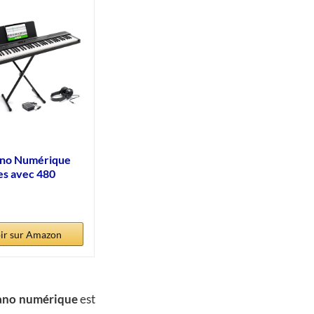
iano Numérique
es avec 480
ir sur Amazon
ano numérique
est