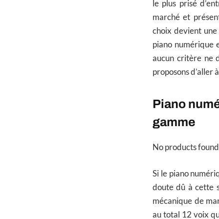
le plus prisé d’e
marché et présent
choix devient une 
piano numérique et
aucun critère ne d
proposons d’aller 
Piano numér
gamme
No products found
Si le piano numér
doute dû à cette s
mécanique de marte
au total 12 voix q