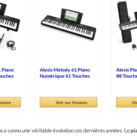
 Piano
Alesis Melody 61 Piano
Alesis P
ouches
Numérique 61 Touches
88 Touch
pour...
Sons...
Amazon
Voir sur Amazon
Vo
os a connu une véritable évolution ces dernières années. Le
pi