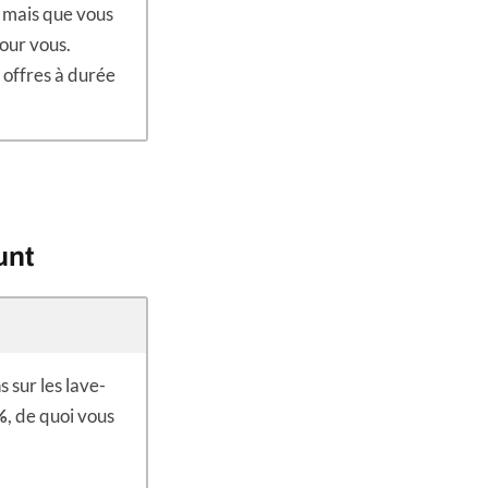
mais que vous
pour vous.
 offres à durée
unt
 sur les lave-
%
, de quoi vous