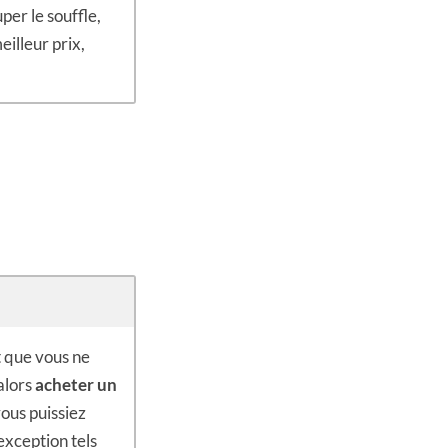
per le souffle,
illeur prix,
t que vous ne
alors
acheter un
vous puissiez
exception tels