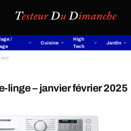
lage /
High
Cuisine
Jardin
lage
Tech
r 2025
linge – janvier février 2025