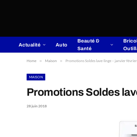
Beauté &
Brico
Actualité
Auto
Santé
Outil
Home
»
Maison
»
Promotions Soldes lave-linge – janvier févrie
MAISON
Promotions Soldes lave-
28 juin 2018