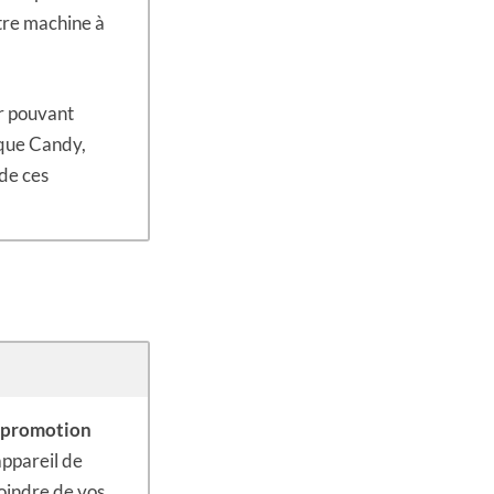
otre machine à
r pouvant
 que Candy,
 de ces
n promotion
appareil de
oindre de vos