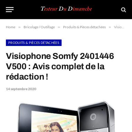
Home
»
Bricolage / Outillage
»
Produits & Pièces détachées
»
Visiophone Somfy 2401446 V500 : Avis complet de la rédaction !
PRODUITS & PIÈCES DÉTACHÉES
Visiophone Somfy 2401446
V500 : Avis complet de la
rédaction !
14 septembre 2020