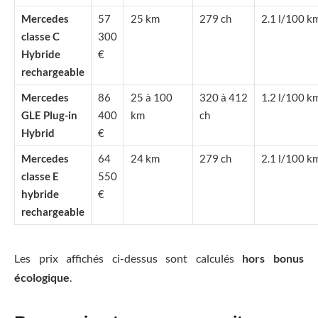
Mercedes
57
25 km
279 ch
2.1 l/100 k
classe C
300
Hybride
€
rechargeable
Mercedes
86
25 à 100
320 à 412
1.2 l/100 k
GLE Plug-in
400
km
ch
Hybrid
€
Mercedes
64
24 km
279 ch
2.1 l/100 k
classe E
550
hybride
€
rechargeable
Les prix affichés ci-dessus sont calculés
hors bonus
écologique
.