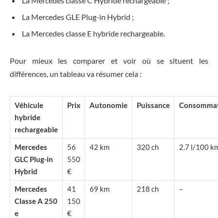
La Mercedes classe C Hybride rechargeable ;
La Mercedes GLE Plug-in Hybrid ;
La Mercedes classe E hybride rechargeable.
Pour mieux les comparer et voir où se situent les
différences, un tableau va résumer cela :
Véhicule
Prix
Autonomie
Puissance
Consommat
hybride
rechargeable
Mercedes
56
42 km
320 ch
2.7 l/100 k
GLC Plug-in
550
Hybrid
€
Mercedes
41
69 km
218 ch
–
Classe A 250
150
e
€