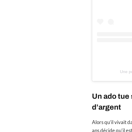
Une pu
Un ado tue 
d’argent
Alors qu’il vivait 
ans décide qu’il es