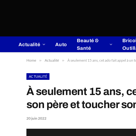
Beauté &
Brico
Actualité
Auto
Santé
Outil
Home
»
Actualité
»
À seulement 15 ans, cet ado fait appel à un t
ACTUALITÉ
À seulement 15 ans, ce
son père et toucher son 
20 juin 2022