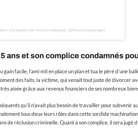
ation partagée par lecoeuralapage (@lecoeuralapage)
15 ans et son complice condamnés pou
u gain facile, l’ami mit en place un plan et tua le père d’une ball
ent des faits, la victime, qui venait tout juste de divorcer a
ie très aisée grâce aux revenus financiers de ses nombreux bien
équents qu’il n’avait plus besoin de travailler pour subvenir a
nalement tous deux leurs rôles dans cette sordide machination, 
ns de réclusion criminelle. Quant à son complice, il sera jugé d’i