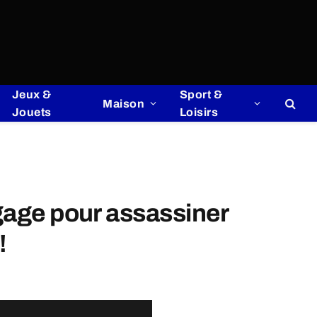
Jeux &
Sport &
Maison
Jouets
Loisirs
 gage pour assassiner
!