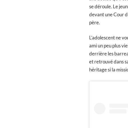
se déroule. Le jeu
devant une Cour d’
père.
L’adolescent ne vo
ami un peu plus vie
derrière les barrea
et retrouvé dans s
héritage si la missi