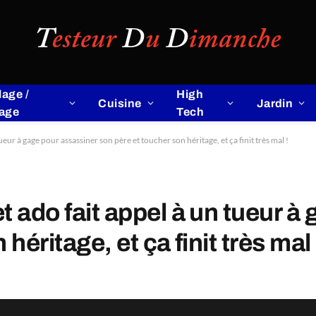
lage /
High
Cuisine
Jardin
lage
Tech
ueur à gage pour assassiner son père et toucher son héritage, et ça finit très mal !
t ado fait appel à un tueur à
héritage, et ça finit très mal 