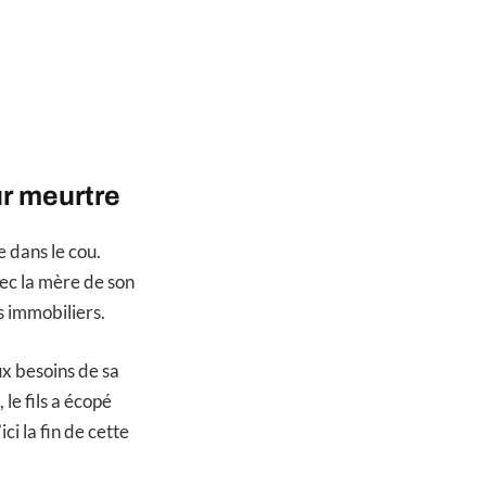
r meurtre
e dans le cou.
vec la mère de son
s immobiliers.
ux besoins de sa
le fils a écopé
ci la fin de cette