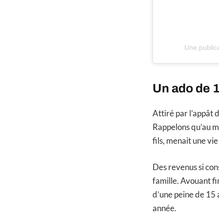
Une public
Un ado de 
Attiré par l’appât d
Rappelons qu’au mom
fils, menait une v
Des revenus si cons
famille. Avouant fi
d’une peine de 15 a
année.