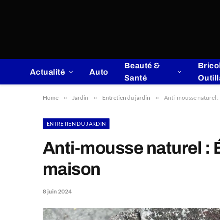
Beauté &
Brico
Actualité
Auto
Santé
Outil
Home
»
Jardin
»
Entretien du jardin
»
Anti-mousse naturel :
ENTRETIEN DU JARDIN
Anti-mousse naturel : 
maison
8 juin 2024