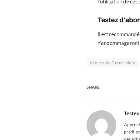
l’utilisation de ce
Testez d’abor
Il est recommandé 
n’endommageront pa
Astuces de Grand-Mère
SHARE.
Testeu
Approcha
prédilec
des actu