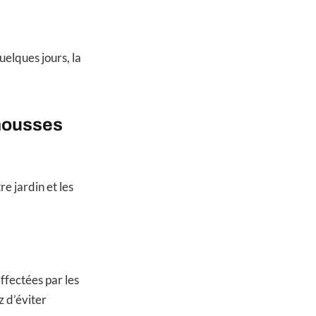
uelques jours, la
-mousses
e jardin et les
affectées par les
z d’éviter