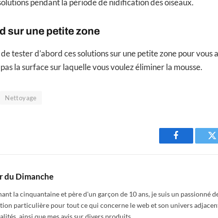
s solutions pendant la période de nidification des oiseaux.
d sur une petite zone
de tester d’abord ces solutions sur une petite zone pour vous a
s la surface sur laquelle vous voulez éliminer la mousse.
Nettoyage
Facebook
T
r du Dimanche
nt la cinquantaine et père d'un garçon de 10 ans, je suis un passionné de
tion particulière pour tout ce qui concerne le web et son univers adjacen
alités, ainsi que mes avis sur divers produits.