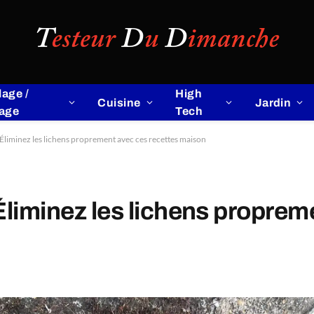
lage /
High
Cuisine
Jardin
lage
Tech
 Éliminez les lichens proprement avec ces recettes maison
Éliminez les lichens proprem