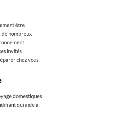
ulement être
u, de nombreux
vironnement.
es invités
éparer chez vous.
e
ttoyage domestiques
idifiant qui aide à