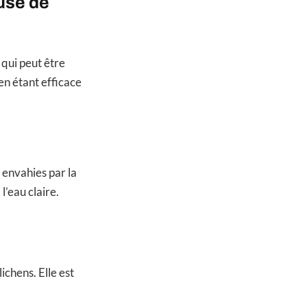
euse de
 qui peut être
en étant efficace
 envahies par la
l’eau claire.
ichens. Elle est