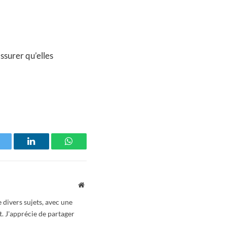
ssurer qu’elles
witter
LinkedIn
WhatsApp
Website
 divers sujets, avec une
t. J'apprécie de partager