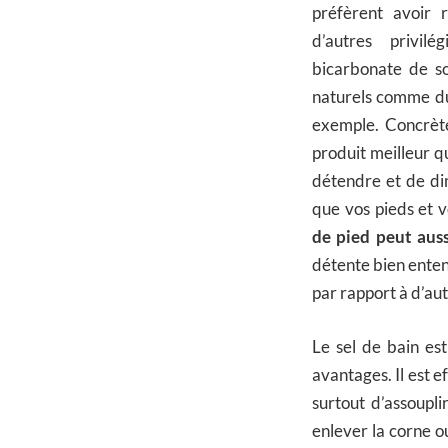
préfèrent avoir 
d’autres privilé
bicarbonate de s
naturels comme du 
exemple. Concrète
produit meilleur qu
détendre et de di
que vos pieds et v
de pied peut auss
détente bien entend
par rapport à d’aut
Le sel de bain est
avantages. Il est 
surtout d’assoupl
enlever la corne ou