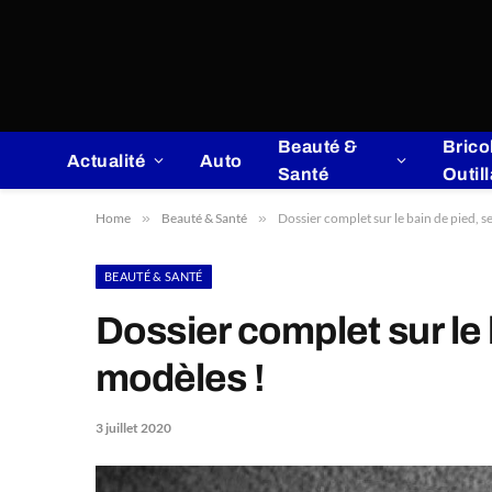
Beauté &
Brico
Actualité
Auto
Santé
Outil
Home
»
Beauté & Santé
»
Dossier complet sur le bain de pied, s
BEAUTÉ & SANTÉ
Dossier complet sur le 
modèles !
3 juillet 2020