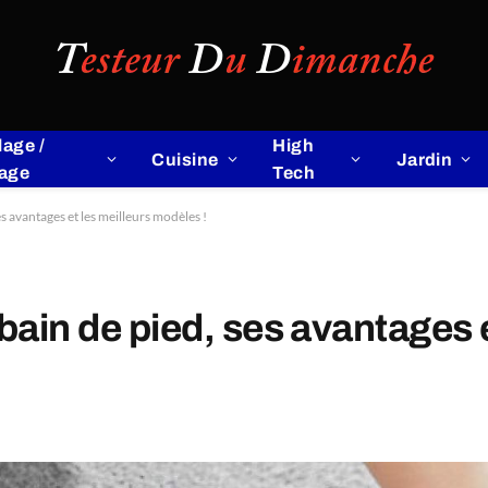
lage /
High
Cuisine
Jardin
lage
Tech
es avantages et les meilleurs modèles !
bain de pied, ses avantages e