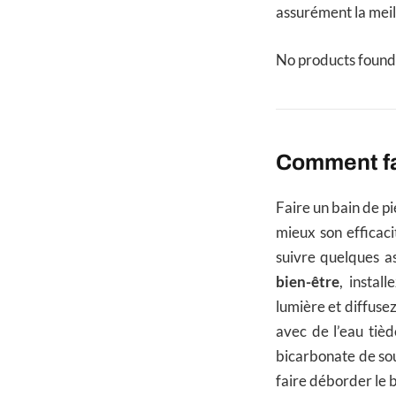
assurément la meil
No products found
Comment fai
Faire un bain de p
mieux son efficaci
suivre quelques as
bien-être
, instal
lumière et diffuse
avec de l’eau tièd
bicarbonate de sou
faire déborder le b