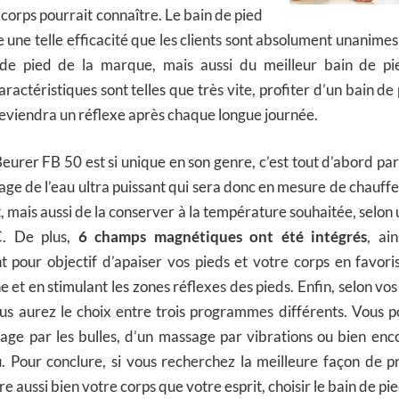
 corps pourrait connaître. Le bain de pied
une telle efficacité que les clients sont absolument unanimes à 
de pied de la marque, mais aussi du meilleur bain de pie
ractéristiques sont telles que très vite, profiter d’un bain d
eviendra un réflexe après chaque longue journée.
Beurer FB 50 est si unique en son genre, c’est tout d’abord pa
ge de l’eau ultra puissant qui sera donc en mesure de chauffe
 mais aussi de la conserver à la température souhaitée, selon
C. De plus,
6 champs magnétiques ont été intégrés
, ai
nt pour objectif d’apaiser vos pieds et votre corps en favor
ne et en stimulant les zones réflexes des pieds. Enfin, selon v
ous aurez le choix entre trois programmes différents. Vous
sage par les bulles, d’un massage par vibrations ou bien enc
u. Pour conclure, si vous recherchez la meilleure façon de 
e aussi bien votre corps que votre esprit, choisir le bain de p