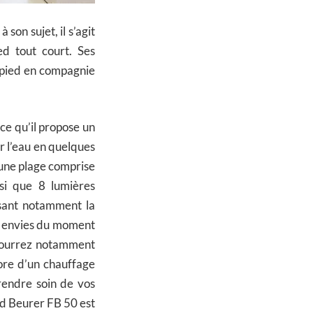
son sujet, il s’agit
d tout court. Ses
e pied en compagnie
rce qu’il propose un
r l’eau en quelques
 une plage comprise
nsi que 8 lumières
isant notamment la
os envies du moment
 pourrez notamment
ore d’un chauffage
prendre soin de vos
ied Beurer FB 50 est