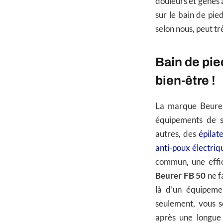
douleurs et gênes 
sur le bain de pi
selon nous, peut t
Bain de pie
bien-être !
La marque Beurer
équipements de so
autres, des
épilat
anti-poux électriq
commun, une effi
Beurer FB 50
ne fa
là d’un équipeme
seulement, vous 
après une longue 