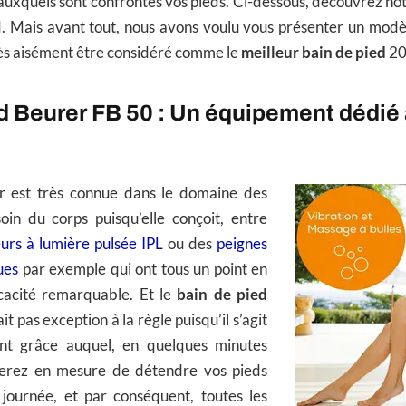
auxquels sont confrontés vos pieds. Ci-dessous, découvrez no
ed. Mais avant tout, nous avons voulu vous présenter un modè
rès aisément être considéré comme le
meilleur bain de pied
20
d Beurer FB 50 : Un équipement dédié 
 est très connue dans le domaine des
in du corps puisqu’elle conçoit, entre
eurs à lumière pulsée IPL
ou des
peignes
ues
par exemple qui ont tous un point en
cacité remarquable. Et le
bain de pied
it pas exception à la règle puisqu’il s’agit
nt grâce auquel, en quelques minutes
serez en mesure de détendre vos pieds
journée, et par conséquent, toutes les