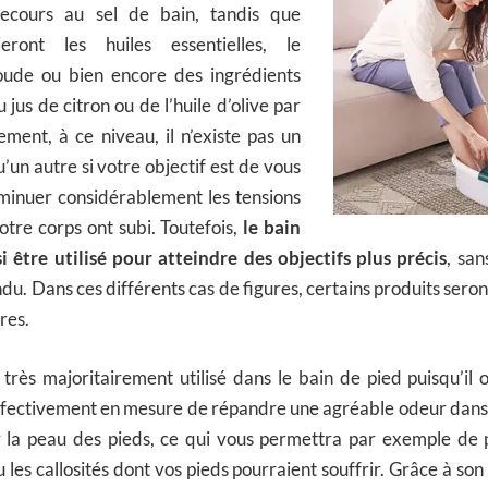
recours au sel de bain, tandis que
gieront les huiles essentielles, le
oude ou bien encore des ingrédients
jus de citron ou de l’huile d’olive par
ment, à ce niveau, il n’existe pas un
’un autre si votre objectif est de vous
minuer considérablement les tensions
otre corps ont subi. Toutefois,
le bain
i être utilisé pour atteindre des objectifs plus précis
, san
u. Dans ces différents cas de figures, certains produits seron
res.
 très majoritairement utilisé dans le bain de pied puisqu’i
effectivement en mesure de répandre une agréable odeur dans l
ir la peau des pieds, ce qui vous permettra par exemple de 
 les callosités dont vos pieds pourraient souffrir. Grâce à son e