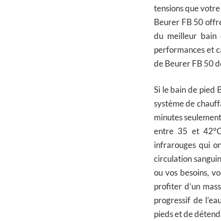
tensions que votre
Beurer FB 50 offre 
du meilleur bain 
performances et ca
de Beurer FB 50 d
Si le bain de pied 
système de chauffa
minutes seulement,
entre 35 et 42°
infrarouges qui o
circulation sangui
ou vos besoins, v
profiter d’un mas
progressif de l’ea
pieds et de détendr