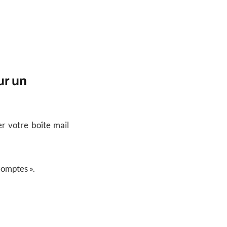
ur un
er votre boîte mail
comptes ».