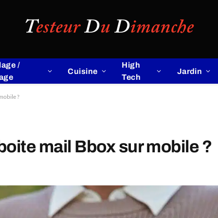
lage /
High
Cuisine
Jardin
lage
Tech
mobile ?
oite mail Bbox sur mobile ?