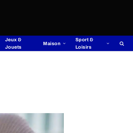
Jeux &
Sport &
Maison
Jouets
Loisirs