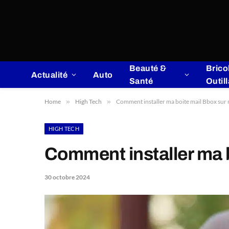
Beauté &
Brico
Actualité
Auto
Santé
Outil
Home
»
High Tech
»
Comment installer ma boite mail Bbox sur 
HIGH TECH
Comment installer ma b
30 octobre 2024