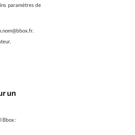
ains paramètres de
nom.nom@bbox.fr.
ateur.
ur un
l Bbox :