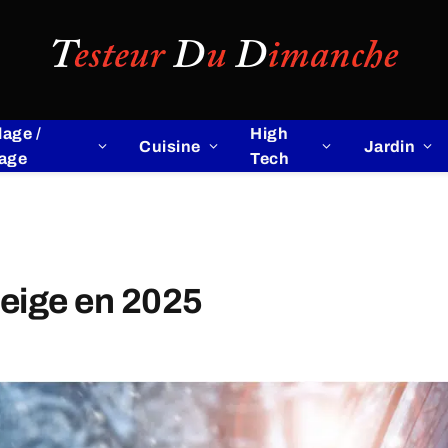
lage /
High
Cuisine
Jardin
lage
Tech
neige en 2025