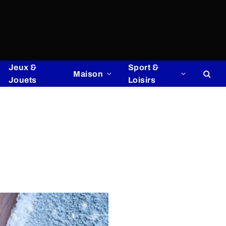
Jeux &
Sport &
Maison
Jouets
Loisirs