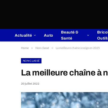
Beauté &
Brico
Actualité
Auto
Santé
Outil
Home
»
Non classé
»
La meilleure chaîne à neige en 2025
NON CLASSÉ
La meilleure chaîne à 
20 juillet 2022