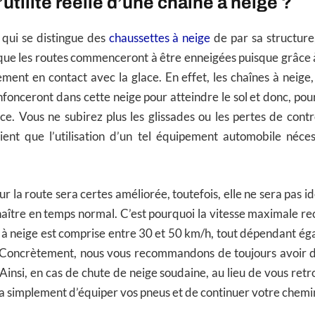
’utilité réelle d’une chaîne à neige ?
 qui se distingue des
chaussettes à neige
de par sa structure
que les routes commenceront à être enneigées puisque grâce à
ement en contact avec la glace. En effet, les chaînes à neige
enfonceront dans cette neige pour atteindre le sol et donc, pou
e. Vous ne subirez plus les glissades ou les pertes de contr
cient que l’utilisation d’un tel équipement automobile néces
 la route sera certes améliorée, toutefois, elle ne sera pas i
naître en temps normal. C’est pourquoi la vitesse maximale 
 à neige est comprise entre 30 et 50 km/h, tout dépendant é
Concrètement, nous vous recommandons de toujours avoir d
 Ainsi, en cas de chute de neige soudaine, au lieu de vous retr
ira simplement d’équiper vos pneus et de continuer votre chemi