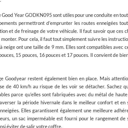
ge Good Year GODKN095 sont utiles pour une conduite en toute
ipements permettront d’emprunter les routes enneigées tout
tion et de freinage de votre véhicule. Il faut savoir que ces c
à monter. Pour cela, il faut tout simplement suivre les instructi
 à neige ont une taille de 9 mm. Elles sont compatibles avec 
pouces, 15 pouces, 16 pouces et 17 pouces. Il convient de bien
ge Goodyear restent également bien en place. Mais attentio
se de 40 km/h au risque de les voir se détacher. Sachez qu’e
ables parce qu’elles sont fabriquées avec du métal de haute 
verser la période hivernale dans le meilleur confort et en 
enneigées. Elles garantissent également une meilleure adhére
lleurs, un sac imperméable est fourni pour le rangement de 
nsi éviter de salir votre coffre.