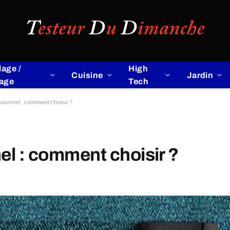
lage /
High
Cuisine
Jardin
lage
Tech
sionnel : comment choisir ?
el : comment choisir ?