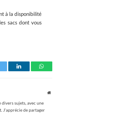
t à la disponibilité
les sacs dont vous
witter
LinkedIn
WhatsApp
Website
 divers sujets, avec une
t. J'apprécie de partager