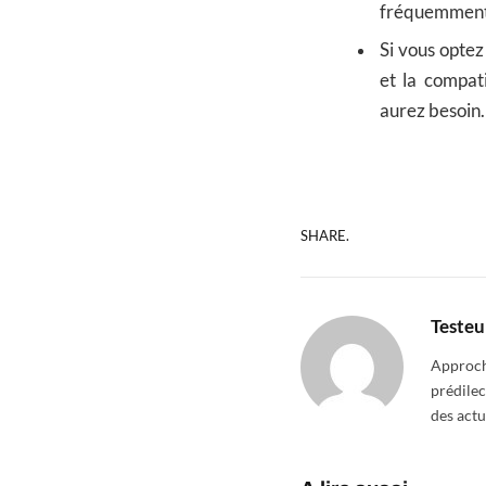
fréquemment e
Si vous optez
et la compat
aurez besoin.
SHARE.
Testeu
Approcha
prédilec
des actu