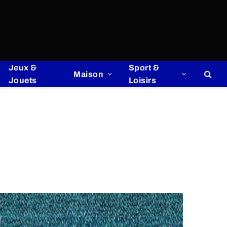
Jeux &
Sport &
Maison
Jouets
Loisirs