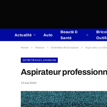
Beauté &
Brico
Actualité
Auto
Santé
Outil
Home
»
Maison
»
Entretien de la maison
»
Aspirateur profes
ENTRETIEN DE LA MAISON
Aspirateur professionn
15 mai 2020