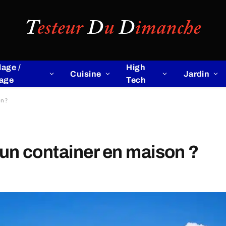
lage /
High
Cuisine
Jardin
lage
Tech
n ?
n container en maison ?