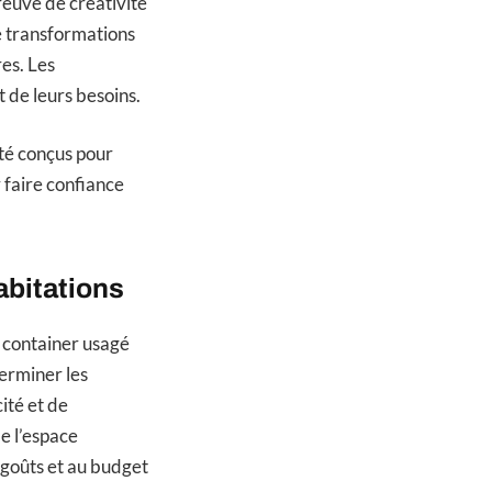
reuve de créativité
de transformations
res. Les
t de leurs besoins.
été conçus pour
 faire confiance
abitations
 container usagé
terminer les
ité et de
de l’espace
 goûts et au budget