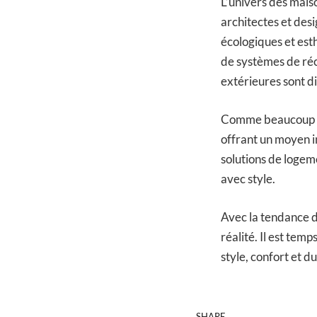
L’univers des mais
architectes et des
écologiques et est
de systèmes de récu
extérieures sont di
Comme beaucoup l’o
offrant un moyen i
solutions de logem
avec style.
Avec la tendance d
réalité. Il est tem
style, confort et du
SHARE.