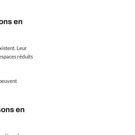
sons en
istent. Leur
 espaces réduits
 peuvent
sons en