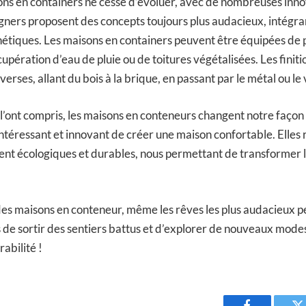
ons en containers ne cesse d’évoluer, avec de nombreuses inno
igners proposent des concepts toujours plus audacieux, intégra
hétiques. Les maisons en containers peuvent être équipées de 
pération d’eau de pluie ou de toitures végétalisées. Les finiti
verses, allant du bois à la brique, en passant par le métal ou le 
nt compris, les maisons en conteneurs changent notre façon 
ntéressant et innovant de créer une maison confortable. Elles 
ent écologiques et durables, nous permettant de transformer l
es maisons en conteneur, même les rêves les plus audacieux 
ps de sortir des sentiers battus et d’explorer de nouveaux modes
rabilité !