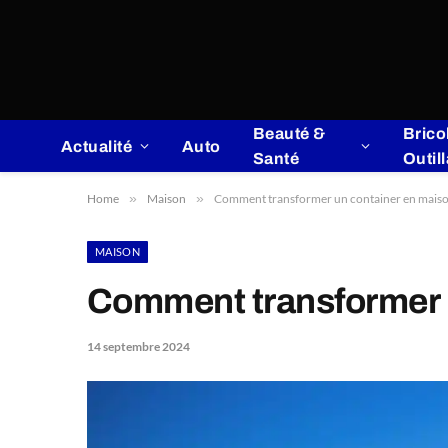
Beauté &
Brico
Actualité
Auto
Santé
Outil
Home
»
Maison
»
Comment transformer un container en maiso
MAISON
Comment transformer u
14 septembre 2024