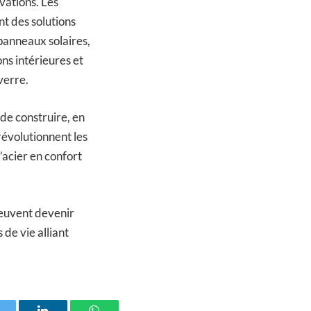
vations. Les
nt des solutions
panneaux solaires,
ons intérieures et
verre.
de construire, en
révolutionnent les
’acier en confort
peuvent devenir
 de vie alliant