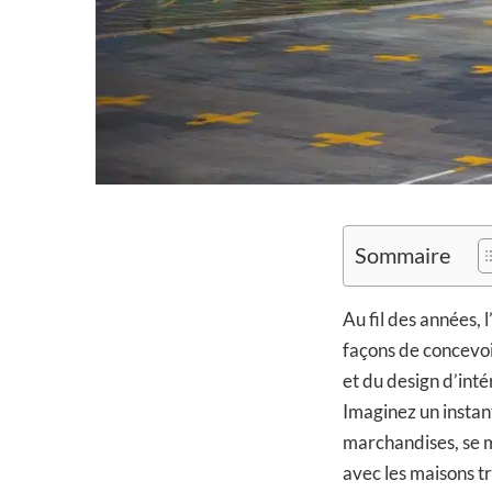
Sommaire
Au fil des années, 
façons de concevoi
et du design d’int
Imaginez un instant
marchandises, se m
avec les maisons tr