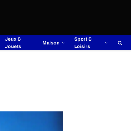
Jeux &
Sport &
Maison
Jouets
Loisirs