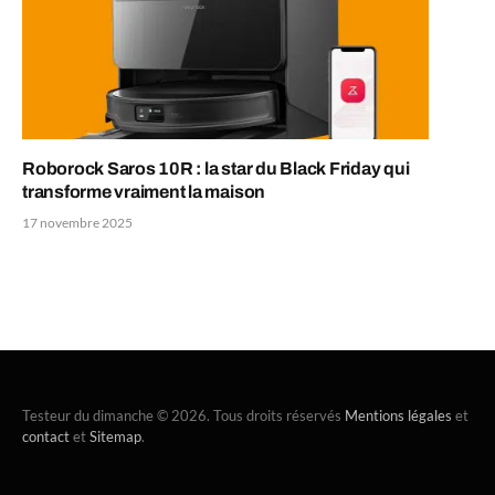
Roborock Saros 10R : la star du Black Friday qui
transforme vraiment la maison
17 novembre 2025
Testeur du dimanche © 2026. Tous droits réservés
Mentions légales
et
contact
et
Sitemap
.