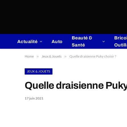
Beauté &
Brico
Actualité
Auto
Santé
Outil
Home
»
Jeux & Jouets
»
Quelle draisienne Puky choisir ?
JEUX & JOUETS
Quelle draisienne Puky
17 juin 2021