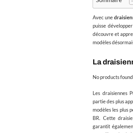
Avec une
draisie
puisse développer 
découvre et appren
modèles désormais 
La draisie
No products found
Les draisiennes P
partie des plus ap
modèles les plus p
BR. Cette draisi
garantit également