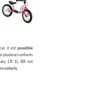
car il est
possible
si plusieurs enfants
Puky LR 1L BR est
rs coloris
.