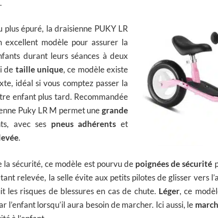
.
u plus épuré, la draisienne PUKY LR
 excellent modèle pour assurer la
nfants durant leurs séances à deux
ci de
taille unique
, ce modèle existe
xte, idéal si vous comptez passer la
utre enfant plus tard. Recommandée
isienne Puky LR M permet une
grande
ts, avec ses
pneus adhérents
et
levée
.
 la sécurité, ce modèle est pourvu de
poignées de sécurité
tant relevée, la selle évite aux petits pilotes de glisser vers l
t les risques de blessures en cas de chute.
Léger
, ce modèle
 l’enfant lorsqu’il aura besoin de marcher. Ici aussi, le
march