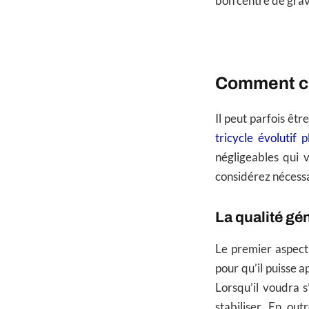
bon centre de gravi
Comment ch
Il peut parfois êtr
tricycle évolutif p
négligeables qui 
considérez nécessai
La qualité gé
Le premier aspect 
pour qu’il puisse 
Lorsqu’il voudra s
stabiliser. En out