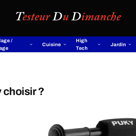
lage /
High
Cuisine
Jardin
lage
Tech
 choisir ?