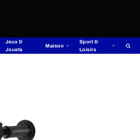
Jeux &
Sport &
Maison
Jouets
Loisirs