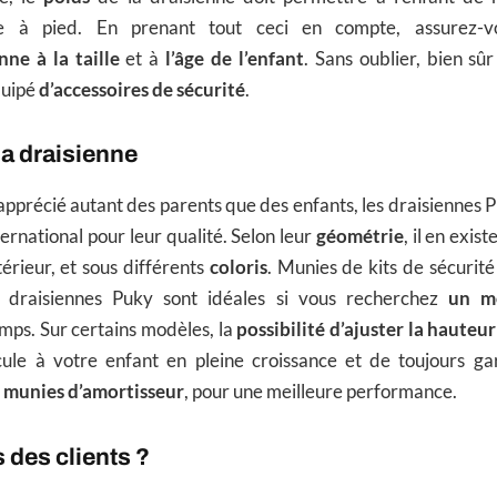
e à pied. En prenant tout ceci en compte, assurez-
nne à la taille
et à
l’âge de l’enfant
. Sans oublier, bien sûr
quipé
d’accessoires de sécurité
.
la draisienne
 apprécié autant des parents que des enfants, les draisiennes P
ternational pour leur qualité. Selon leur
géométrie
, il en exis
térieur, et sous différents
coloris
. Munies de kits de sécurité
 draisiennes Puky sont idéales si vous recherchez
un m
mps. Sur certains modèles, la
possibilité d’ajuster la hauteur
cule à votre enfant en pleine croissance et de toujours gar
i
munies d’amortisseur
, pour une meilleure performance.
s des clients ?