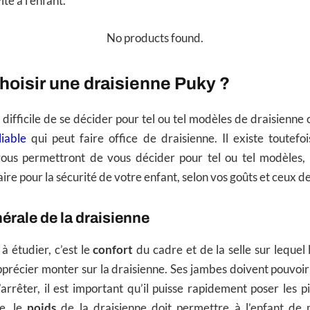
té à l’enfant.
No products found.
oisir une draisienne Puky ?
e difficile de se décider pour tel ou tel modèles de draisienne ca
liable
qui peut faire office de draisienne. Il existe toutefo
vous permettront de vous décider pour tel ou tel modèles,
re pour la sécurité de votre enfant, selon vos goûts et ceux de
nérale de la draisienne
à étudier, c’est le
confort
du cadre et de la selle sur lequel l
apprécier monter sur la draisienne. Ses jambes doivent pouvoi
’arrêter, il est important qu’il puisse rapidement poser les p
re, le
poids
de la draisienne doit permettre à l’enfant de 