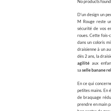
No products found
D’un design un pe
M Rouge reste un
sécurité de vos e
roues. Cette fois-
dans un coloris mi
draisienne à un a
dès 2 ans, la dra
agilité
aux enfan
sa
selle banane re
En ce qui concerne
petites mains. En é
de braquage rédui
prendre en main par