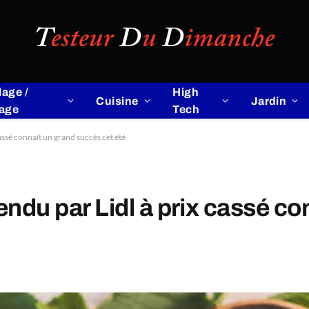
lage /
High
Cuisine
Jardin
lage
Tech
cassé connaît un grand succès cet été
vendu par Lidl à prix cassé c