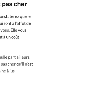
x pas cher
constaterez que le
i sont à l’affut de
vous. Elle vous
st à un coût
lle part ailleurs.
pas cher qu’il n’est
ine à jus