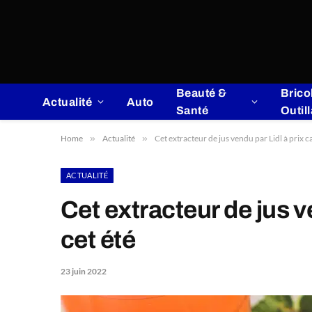
Beauté &
Brico
Actualité
Auto
Santé
Outil
Home
»
Actualité
»
Cet extracteur de jus vendu par Lidl à prix 
ACTUALITÉ
Cet extracteur de jus 
cet été
23 juin 2022