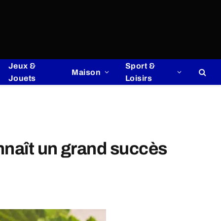
Jeux &
Sport &
Maison
Jouets
Loisirs
onnaît un grand succès