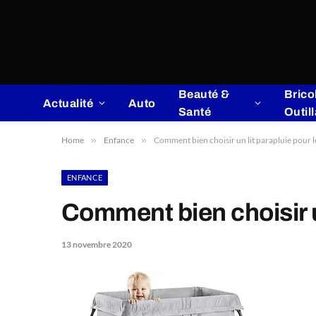
Beauté &
Brico
Actualité
Auto
Santé
Outil
Home
»
Enfance
»
Comment bien choisir un lit parapluie pour l
ENFANCE
Comment bien choisir un
13 novembre 2020