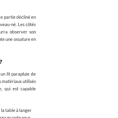
de partie décliné en
uveau-né. Les côtés
ourra observer son
ente une ossature en
?
un lit parapluie de
 matériaux utilisés
le, qui est capable
la table à langer
assez grande pour