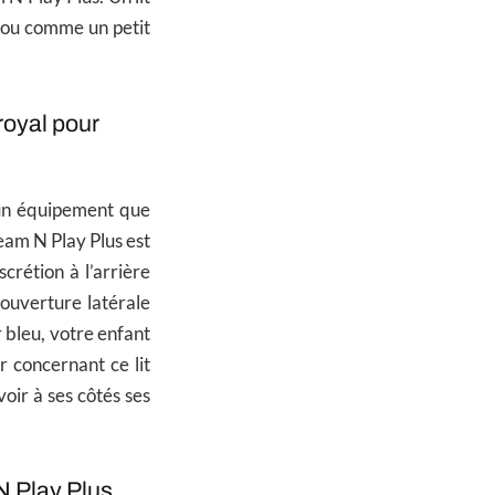
chou comme un petit
royal pour
 un équipement que
eam N Play Plus est
crétion à l’arrière
 ouverture latérale
r bleu, votre enfant
r concernant ce lit
oir à ses côtés ses
N Play Plus.