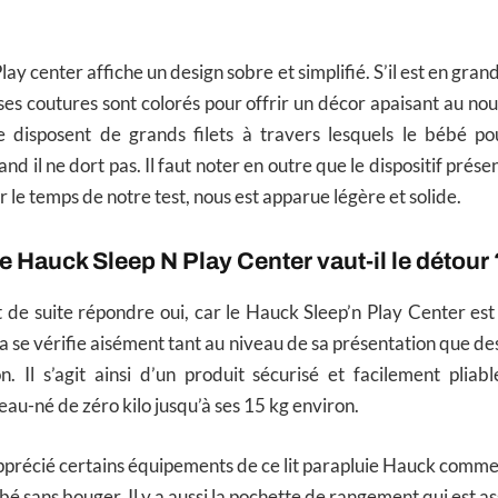
ay center affiche un design sobre et simplifié. S’il est en gran
t ses coutures sont colorés pour offrir un décor apaisant au no
ie disposent de grands filets à travers lesquels le bébé p
 il ne dort pas. Il faut noter en outre que le dispositif prés
 le temps de notre test, nous est apparue légère et solide.
ie Hauck Sleep N Play Center vaut-il le détour 
de suite répondre oui, car le Hauck Sleep’n Play Center est 
a se vérifie aisément tant au niveau de sa présentation que des
. Il s’agit ainsi d’un produit sécurisé et facilement pliab
veau-né de zéro kilo jusqu’à ses 15 kg environ.
apprécié certains équipements de ce lit parapluie Hauck comme 
bé sans bouger. Il y a aussi la pochette de rangement qui est 