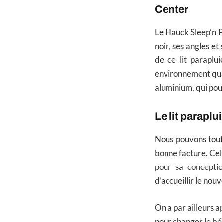
Center
Le Hauck Sleep’n Pl
noir, ses angles e
de ce lit paraplu
environnement quand
aluminium, qui pour
Le lit paraplu
Nous pouvons tout 
bonne facture. Cel
pour sa conception
d’accueillir le nou
On a par ailleurs 
pour changer le bé