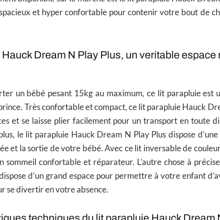
s spacieux et hyper confortable pour contenir votre bout de 
ie Hauck Dream N Play Plus, un veritable espace 
ter un bébé pesant 15kg au maximum, ce lit parapluie est
 prince. Très confortable et compact, ce lit parapluie Hauck Dr
s et se laisse plier facilement pour un transport en toute dis
plus, le lit parapluie Hauck Dream N Play Plus dispose d’une
trée et la sortie de votre bébé. Avec ce lit inversable de couleu
un sommeil confortable et réparateur. L’autre chose à précise
l dispose d’un grand espace pour permettre à votre enfant d’av
ur se divertir en votre absence.
tiques techniques du lit parapluie Hauck Dream 