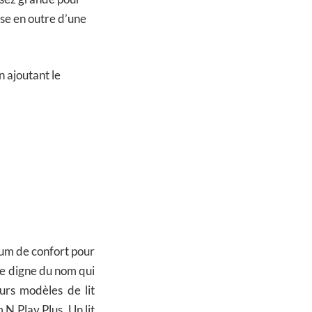
ose en outre d’une
n ajoutant le
mum de confort pour
uie digne du nom qui
eurs modèles de lit
N Play Plus. Un lit