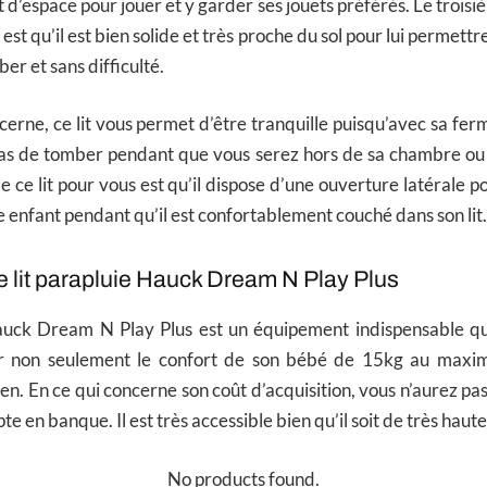
 d’espace pour jouer et y garder ses jouets préférés. Le trois
est qu’il est bien solide et très proche du sol pour lui permettre
er et sans difficulté.
cerne, ce lit vous permet d’être tranquille puisqu’avec sa ferm
pas de tomber pendant que vous serez hors de sa chambre ou 
e ce lit pour vous est qu’il dispose d’une ouverture latérale 
e enfant pendant qu’il est confortablement couché dans son lit
le lit parapluie Hauck Dream N Play Plus
Hauck Dream N Play Plus est un équipement indispensable qu
er non seulement le confort de son bébé de 15kg au maxim
en. En ce qui concerne son coût d’acquisition, vous n’aurez pa
te en banque. Il est très accessible bien qu’il soit de très haute
No products found.