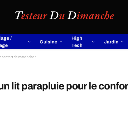
lage /
High
Cuisine
Jardin
lage
Tech
e confort de votre bébé ?
 lit parapluie pour le confor