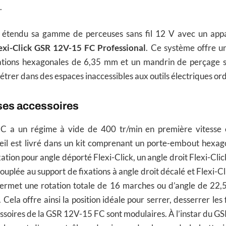
.
étendu sa gamme de perceuses sans fil 12 V avec un appar
exi-Click GSR 12V-15 FC Professional
. Ce système offre un
xations hexagonales de 6,35 mm et un mandrin de perçage 
trer dans des espaces inaccessibles aux outils électriques ord
 ses accessoires
 a un régime à vide de 400 tr/min en première vitesse 
eil est livré dans un kit comprenant un porte-embout hexago
ation pour angle déporté Flexi-Click, un angle droit Flexi-Cli
ouplée au support de fixations à angle droit décalé et Flexi-Cli
met une rotation totale de 16 marches ou d’angle de 22,5
Cela offre ainsi la position idéale pour serrer, desserrer les
essoires de la GSR 12V-15 FC sont modulaires. À l’instar du G