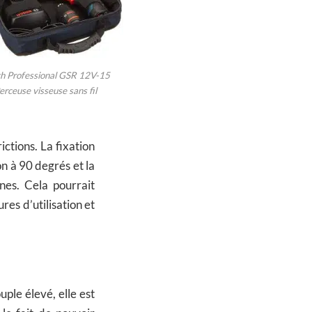
h Professional GSR 12V-15
erceuse visseuse sans fil
ictions. La fixation
on à 90 degrés et la
nes. Cela pourrait
es d’utilisation et
ple élevé, elle est