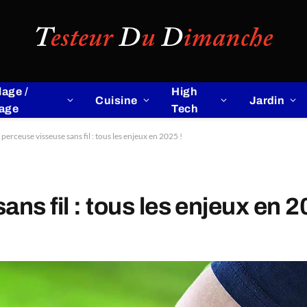
lage /
High
Cuisine
Jardin
lage
Tech
 perceuse visseuse sans fil : tous les enjeux en 2025 !
ns fil : tous les enjeux en 2