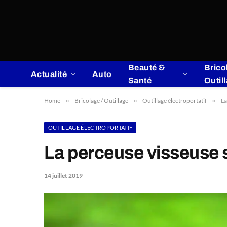
Beauté &
Brico
Actualité
Auto
Santé
Outil
Home
»
Bricolage / Outillage
»
Outillage électroportatif
»
La
OUTILLAGE ÉLECTROPORTATIF
La perceuse visseuse sa
14 juillet 2019