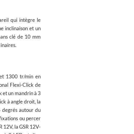
eil qui intègre le
e inclinaison et un
sans clé de 10 mm
inaires.
et 1300 tr/min en
nal Flexi-Click de
ck et un mandrin à 3
ck à angle droit, la
 degrés autour du
 fixations ou percer
SR 12V, la GSR 12V-