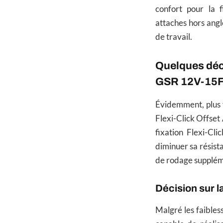
confort pour la 
attaches hors angl
de travail.
Quelques déc
GSR 12V-15
Évidemment, plus vo
Flexi-Click Offset 
fixation Flexi-Cl
diminuer sa résist
de rodage supplém
Décision sur 
Malgré les faibles