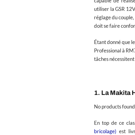
capable de réalis
utiliser la GSR 12
réglage du couple,
doit se faire conf
Étant donné que le
Professional à RM7
tâches nécessitent 
1. La Makita 
No products found
En top de ce cla
bricolage)
est liv