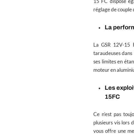
15 FC dispose éga
réglage de couple 
La perfor
La GSR 12V-15 FC
taraudeuses dans l
ses limites en ét
moteur en alumini
Les explo
15FC
Ce n’est pas toujo
plusieurs vis lor
vous offre une mei