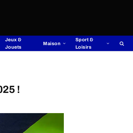
Jeux &
Sport &
Maison
Jouets
Loisirs
025 !