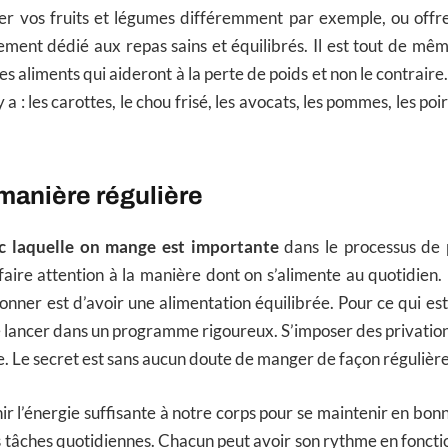
 vos fruits et légumes différemment par exemple, ou offre
uement dédié aux repas sains et équilibrés. Il est tout de 
des aliments qui aideront à la perte de poids et non le contraire
 y a : les carottes, le chou frisé, les avocats, les pommes, les poir
manière régulière
c laquelle on mange est importante
dans le processus de 
e faire attention à la manière dont on s’alimente au quotidien.
onner est d’avoir une alimentation équilibrée. Pour ce qui est
se lancer dans un programme rigoureux. S’imposer des privation
e. Le secret est sans aucun doute de manger de façon régulière
ir l’énergie suffisante à notre corps pour se maintenir en bon
 tâches quotidiennes. Chacun peut avoir son rythme en fonction