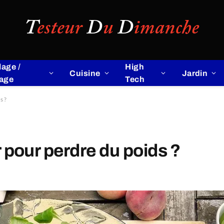
lage /
High
Cuisine
Jardin
lage
Tech
s ?
our perdre du poids ?