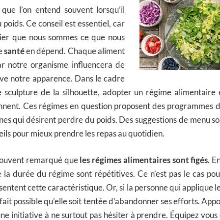
ue l’on entend souvent lorsqu’il
 poids. Ce conseil est essentiel, car
blier que nous sommes ce que nous
e
santé
en dépend. Chaque aliment
ar notre organisme influencera de
ive notre apparence. Dans le cadre
e sculpture de la silhouette, adopter un régime alimentaire 
nnent. Ces régimes en question proposent des programmes d’
nes qui désirent perdre du poids. Des suggestions de menu so
ils pour mieux prendre les repas au quotidien.
 souvent remarqué que
les régimes alimentaires sont figés
. E
e la durée du régime sont répétitives. Ce n’est pas le cas pou
sentent cette caractéristique. Or, si la personne qui applique 
 à fait possible qu’elle soit tentée d’abandonner ses efforts. App
une initiative à ne surtout pas hésiter à prendre. Équipez vous