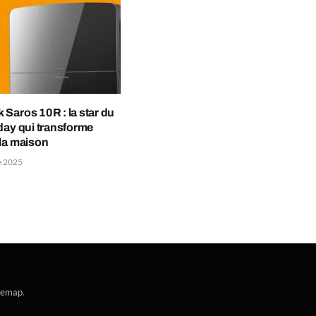
Saros 10R : la star du
day qui transforme
la maison
e 2025
temap
.