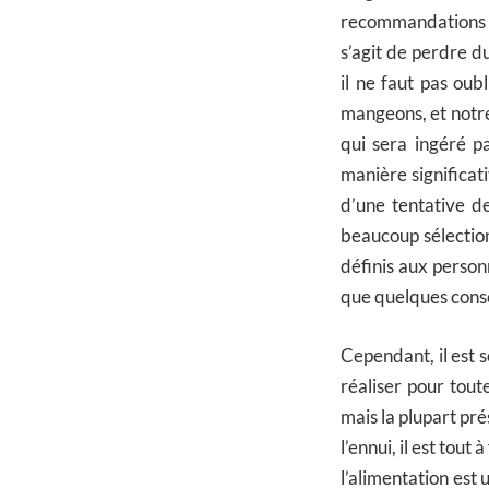
recommandations q
s’agit de perdre du
il ne faut pas ou
mangeons, et notr
qui sera ingéré p
manière significat
d’une tentative d
beaucoup sélectio
définis aux person
que quelques conse
Cependant, il est
réaliser pour tout
mais la plupart pré
l’ennui, il est tout
l’alimentation est 