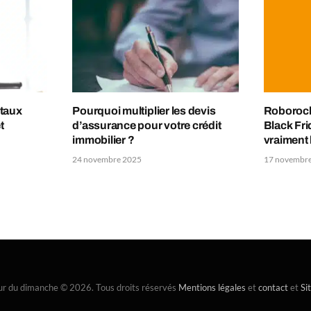
 taux
Pourquoi multiplier les devis
Roborock 
t
d’assurance pour votre crédit
Black Fri
immobilier ?
vraiment 
24 novembre 2025
17 novembr
ur du dimanche © 2026. Tous droits réservés
Mentions légales
et
contact
et
Si