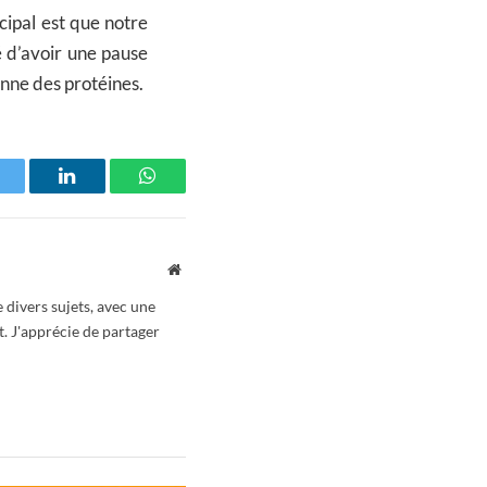
ncipal est que notre
sé d’avoir une pause
enne des protéines.
witter
LinkedIn
WhatsApp
Website
 divers sujets, avec une
t. J'apprécie de partager