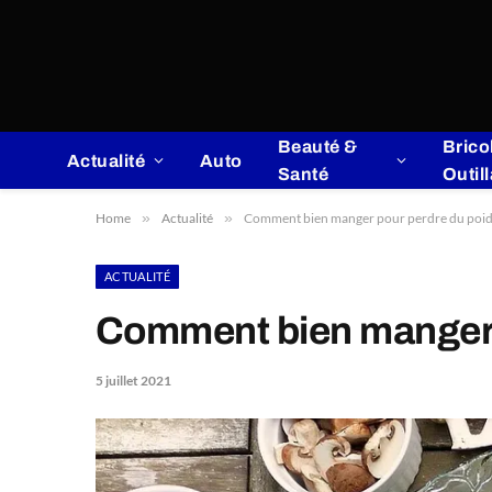
Beauté &
Brico
Actualité
Auto
Santé
Outil
Home
»
Actualité
»
Comment bien manger pour perdre du poid
ACTUALITÉ
Comment bien manger p
5 juillet 2021