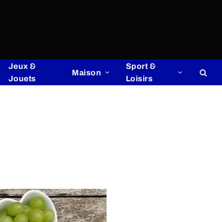
Jeux &
Sport &
Maison
Jouets
Loisirs