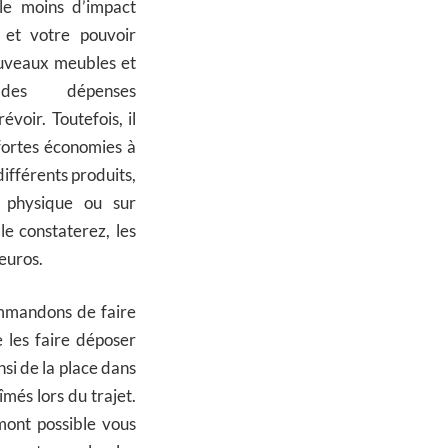
 le moins d’impact
 et votre pouvoir
ouveaux meubles et
des dépenses
voir. Toutefois, il
 fortes économies à
ifférents produits,
 physique ou sur
le constaterez, les
euros.
mmandons de faire
 les faire déposer
si de la place dans
més lors du trajet.
amont possible vous