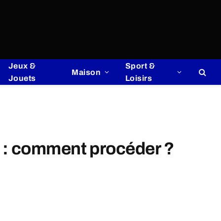
Jeux &
Sport &
Maison
Jouets
Loisirs
o : comment procéder ?