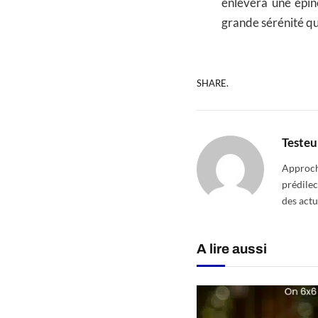
enlèvera une épin
grande sérénité qui
SHARE.
Testeu
Approcha
prédilec
des actu
A lire aussi