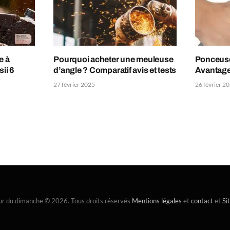
e à
Pourquoi acheter une meuleuse
Ponceuse 
ii 6
d’angle ? Comparatif avis et tests
Avantage
27 février 2025
26 février 2
ur du dimanche © 2026. Tous droits réservés
Mentions légales
et
contact
et
Si