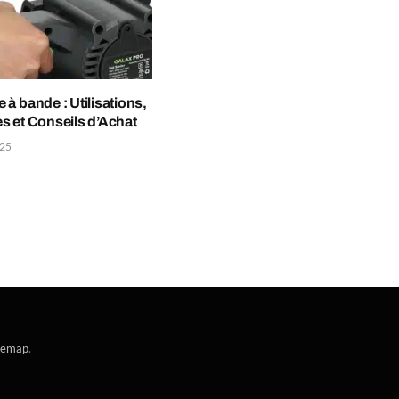
à bande : Utilisations,
s et Conseils d’Achat
025
temap
.