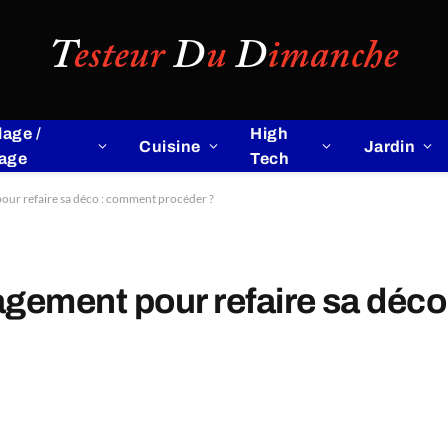
lage /
High
Cuisine
Jardin
lage
Tech
our refaire sa déco : comment procéder ?
agement pour refaire sa déc