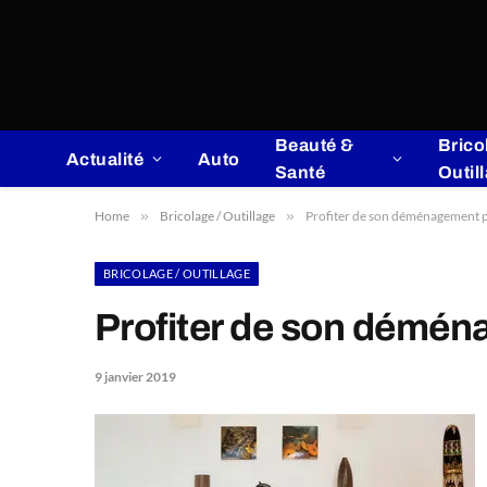
Beauté &
Brico
Actualité
Auto
Santé
Outil
Home
»
Bricolage / Outillage
»
Profiter de son déménagement p
BRICOLAGE / OUTILLAGE
Profiter de son démén
9 janvier 2019